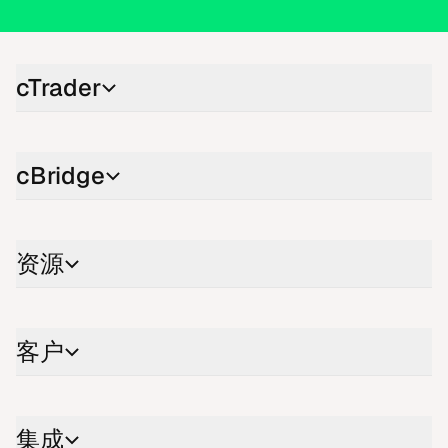
cTra​der
cBri​d​ge
资源
客户
集成