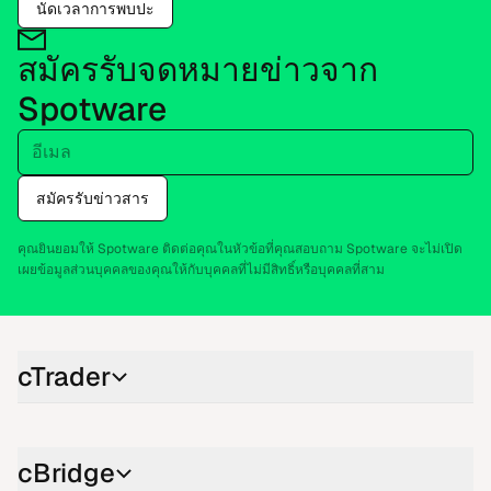
นัด​เว​ลา​การพบ​ปะ
สมัครรับ​จด​หมายข่าว​จาก
Spotware
อี​เมล
สมัครรับ​ข่าว​สาร
คุณยิน​ยอม​ให้ Spotware ติด​ต่อ​คุณ​ใน​หัว​ข้อ​ที่​คุณสอบ​ถาม Spotware จะ​ไม่​เปิด​
เผยข้อ​มูล​ส่วน​บุค​คลของ​คุณ​ให้​กับ​บุค​คลที่​ไม่มี​สิทธิ์หรือ​บุค​คลที่​สาม
cTrader
cBridge