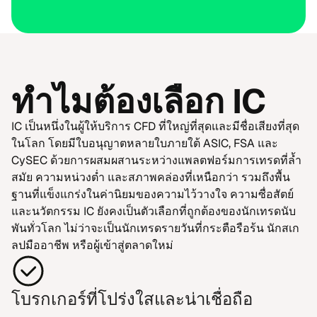
ทำ​ไม​ต้อง​เลือก IC
IC เป็น​หนึ่ง​ในผู้​ให้บริ​การ CFD ที่​ใหญ่ที่​สุด​และ​มีชื่อ​เสียง​ที่​สุด​
ใน​โลก โดยมี​ใบอนุ​ญาตหลาย​ใบ​ภาย​ใต้ ASIC, FSA และ
CySEC ด้วย​การผสม​ผสานระ​หว่าง​แพลต​ฟอร์​ม​การ​เทร​ด​ที่ล้ำ​
สมัย ความ​หน่วง​ต่ำ และ​สภาพคล่อง​ที่​เหนือก​ว่า รวมถึง​พื้น​
ฐาน​ที่​แข็ง​แกร่ง​ใน​ค่า​นิ​ยม​ของ​ความ​ไว้​วาง​ใจ ความ​ซื่อ​สัตย์
และ​น​วัต​กรรม IC ยัง​คง​เป็น​ตัว​เลือก​ที่ถูก​ต้อง​ของ​นัก​เทร​ด​นับ​
พัน​ทั่ว​โลก ไม่ว่า​จะ​เป็น​นัก​เทร​ดราย​วัน​ที่กระ​ตือ​รือ​ร้น นัก​ส​เก
ลปมือ​อา​ชีพ หรือผู้​เข้า​สู่​ตลาด​ใหม่
โบรก​เกอร์​ที่​โปร่ง​ใสและ​น่า​เชื่อ​ถือ