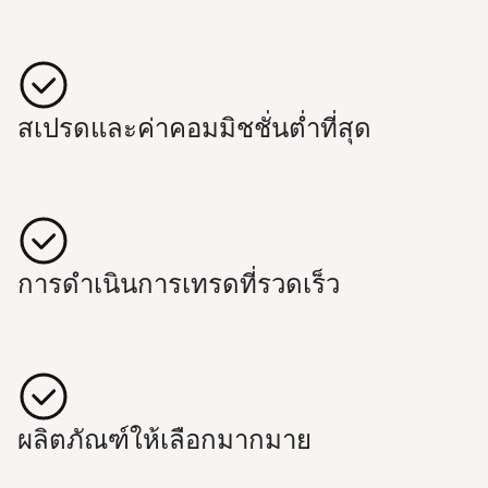
สเปรด​และ​ค่า​คอม​มิช​ชั่น​ต่ำ​ที่​สุด
การ​ดำ​เนิน​การ​เทร​ด​ที่รวด​เร็ว
ผลิต​ภัณฑ์​ให้​เลือก​มาก​มาย