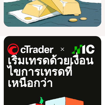
เริ่ม​เทร​ด​ด้วย​เงื่อน​
ไขการ​เทร​ด​ที่​
เหนือก​ว่า