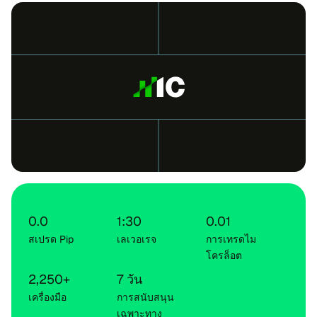
0.0
1:30
0.01
สเปรด Pip
เล​เวอ​เรจ
การ​เทรด​ไม​
โครล็อต
2,250+
7 วัน
เครื่อง​มือ
การ​ส​นับ​สนุน​
เฉพาะ​ทาง