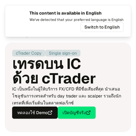
This content is available in English
เปลี่ยน​ภ
สลับ​เ
We've detected that your preferred language is English
Switch to English
หน้า​แรก
ลูก​ค้า​ที่โดด​เด่น
IC
cTrader Copy
Single sign-on
เทร​ดบน IC
ด้วย cTrader
IC เป็น​หนึ่ง​ในผู้​ให้บริ​การ FX/CFD ที่​มีชื่อ​เสียง​ที่​สุด นำ​เสนอ​
โซ​ลู​ชัน​การ​เทร​ด​สำ​หรับ day trader และ scalper รวมถึง​นัก​
เทร​ด​ที่​เพิ่ง​เริ่ม​ต้น​ใน​ตลาดฟอ​เร็กซ์
ทด​ลอง​ใช้ Demo
เปิด​บัญ​ชี​จริง