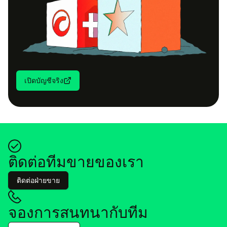
เปิด​บัญ​ชี​จริง
ติด​ต่อ​ที​ม​ขายของ​เรา
ติด​ต่อฝ่าย​ขาย
จอง​การ​สนท​นา​กับ​ทีม