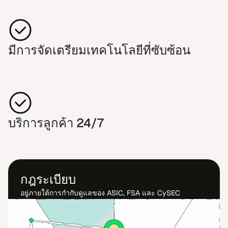
มี​การ​จัด​เตรียม​เทค​โน​โลยี​ที่​ซับ​ซ้อน
บริ​การลูก​ค้า 24/7
กฎระ​เบียบ
อยู่​ภาย​ใต้​การ​กำ​กับ​ดูแลของ ASIC, FSA และ CySEC