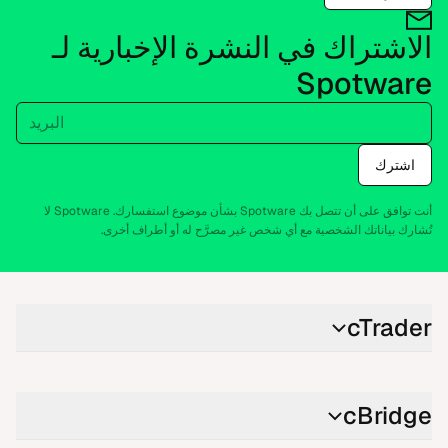
الاشتراك في النشرة الإخبارية لـ
Spotware
البريد
اشترك
أنت توافق على أن تتصل بك Spotware بشأن موضوع استفسارك. Spotware لا
تُشارك بياناتك الشخصية مع أي شخص غير مصرَّح له أو أطراف أخرى.
cTrader
cBridge