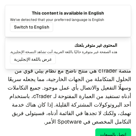
This content is available in English
تغيير اللغة
تبديل ا
We've detected that your preferred language is English
Switch to English
عمليات الدمج
عمليات دمج
المحتوى غير متوفر بلغتك
هذه الصفحة غير متوفرة حاليًا باللغة العربية. أنت تشاهد النسخة الإنجليزية.
cTrader
عرض باللغة الإنجليزية
منصة cTrader هي منتج ناضج مع نظام بيئي قوي من
الحلول المتكاملة من الجهات الخارجية، مما يجعله سريعًا
وسهلًا التفعيل والاتصال بأي عمل موجود. جميع التكاملات
أدناه تستفيد من العمارة المفتوحة لـ cTrader، باستخدام
أحد البروتوكولات المشتركة القليلة. إذا كان هناك خدمة
تهمك، ولكنك لا تجدها في القائمة أدناه، فسيتولى فريق
التكامل المخصص في Spotware الأمر.
اتصل بالمبيعات