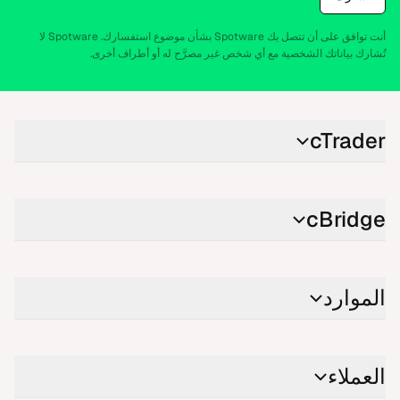
أنت توافق على أن تتصل بك Spotware بشأن موضوع استفسارك. Spotware لا
تُشارك بياناتك الشخصية مع أي شخص غير مصرَّح له أو أطراف أخرى.
cTrader
cBridge
الموارد
العملاء