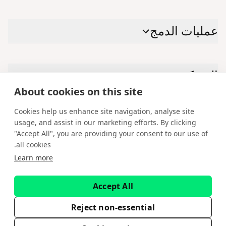
عمليات الدمج
الشركة
About cookies on this site
Cookies help us enhance site navigation, analyse site
الاتصال بنا
usage, and assist in our marketing efforts. By clicking
"Accept All", you are providing your consent to our use of
Facebook
Instagram
X
YouTube
LinkedIn
all cookies.
Learn more
العربية
حقوق الطبع والنشر © 2026 لشركة ®Spotware Systems Ltd. cTrader®, Open
Accept All
Trading Platform®, Chart Streams®, ChartShot®, Traders First®. جميع
الحقوق محفوظة. توفر شركة Spotware Systems Ltd المنصة كخدمة وتطوير
البرمجيات. المعلومات الموجودة على هذا الموقع هي لأغراض إعلامية عامة فقط ولا
Reject non-essential
تُشكِّل نصيحة مالية أو استثمارية. لا تستهدف Spotware المستثمرين الأفراد. تتحمل
وحدك مخاطر الاعتماد على هذه المعلومات.