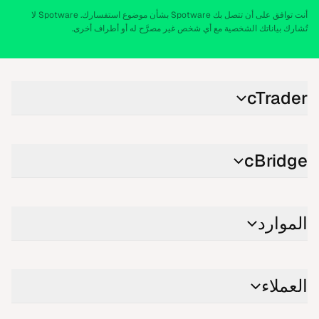
أنت توافق على أن تتصل بك Spotware بشأن موضوع استفسارك. Spotware لا
تُشارك بياناتك الشخصية مع أي شخص غير مصرَّح له أو أطراف أخرى.
cTrader
cBridge
الموارد
العملاء