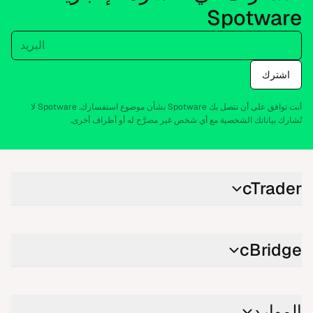
Spotware
البريد
اشترك
أنت توافق على أن تتصل بك Spotware بشأن موضوع استفسارك. Spotware لا
تُشارك بياناتك الشخصية مع أي شخص غير مصرَّح له أو أطراف أخرى.
cTrader
cBridge
الموارد