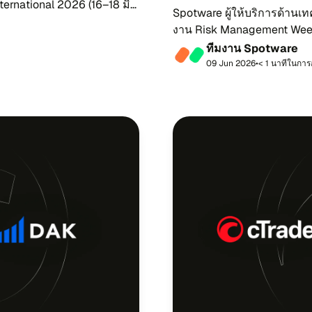
ternational 2026 (16–18 มิ​ถุ​
Spotware ผู้​ให้บริ​การ​ด้าน​เทค
งาน Risk Management Weekซึ่ง​เป็
26 มิ​ถุ​นา​ยน...
ที​ม​งาน Spotware
09 Jun 2026
•
< 1 นา​ที​ใน​กา​