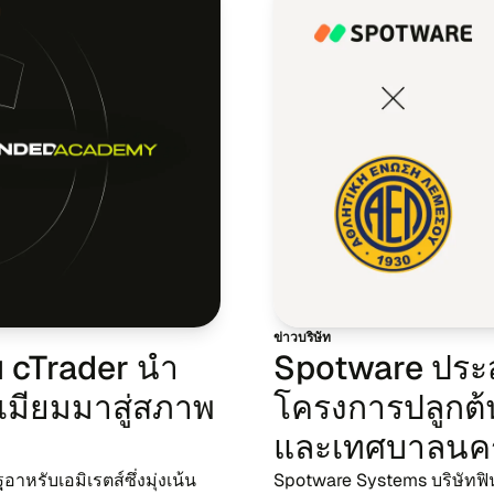
ข่าว​บริ​ษัท
 cTrader นำ​
Spotware ประ​สบ
เมียม​มา​สู่​สภาพ
โครง​การ​ปลูก​ต้
และ​เทศ​บา​ลน​ค
รับ​เอ​มิ​เรตส์ซึ่ง​มุ่ง​เน้น​
Spotware Systems บริ​ษัท​ฟิน​เท