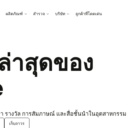
ผลิต​ภัณฑ์
สำ​รวจ
บริ​ษัท
ลูก​ค้า​ที่โดด​เด่น
ตล่า​สุด​ของ
e
เรา ราง​วัล การ​สัม​ภาษณ์ และ​สื่อ​ชั้น​นำ​ในอุต​สาห​กรรม
เก็บถา​วร