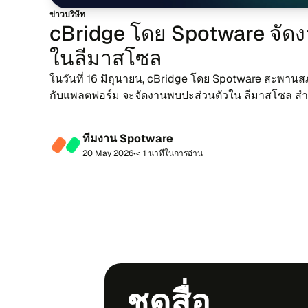
ข่าว​บริ​ษัท
cBridge โดย Spotware จัด​งาน
ใน​ลี​มาส​โซล
ใน​วัน​ที่ 16 มิ​ถุ​นา​ยน, cBridge โดย Spotware สะ​พาน​สภาพ
กับ​แพลต​ฟอร์ม จะ​จัด​งาน​พบ​ปะ​ส่วน​ตัว​ใน ลี​มาส​โซล สำ​หรับ
ใจ​เชิง​พา​ณิชย์ ผ...
ที​ม​งาน Spotware
20 May 2026
•
< 1 นา​ที​ใน​กา​รอ่าน
ชุด​สื่อ