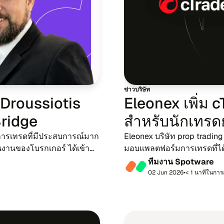
ข่าว​บริ​ษัท
 Droussiotis
Eleonex เพิ่ม cT
cBridge
สำ​หรับ​นัก​เทร​ด​
ี​การ​เทร​ด​ที่มี​ประ​สบ​การณ์​มาก​
Eleonex บริ​ษัท prop trading ที่
​งาน​ของ​โบรก​เกอร์ ได้​เข้า
มอบ​แพลต​ฟอร์​ม​การ​เทร​ด​ที่​ได
ของ​บริ​ษัท
ที​ม​งาน Spotware
02 Jun 2026
•
< 1 นา​ที​ใน​กา​