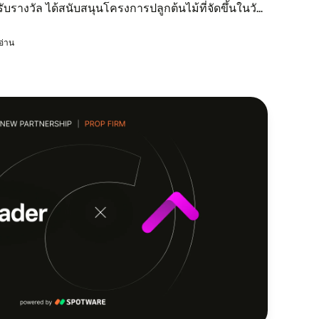
​ราง​วัล ได้ส​นับ​สนุน​โครง​การ​ปลูก​ต้น​ไม้​ที่​จัด​ขึ้น​ใน​วัน​
รอ่าน