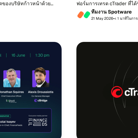
​ด​ของ​บริ​ษัทก้าว​หน้าด้วย​
ฟอร์​ม​การ​เทรด cTrader ที่​ได้รับ
อา​ทิตย์ที่ 1...
ที​ม​งาน Spotware
21 May 2026
•
< 1 นา​ที​ใน​กา​