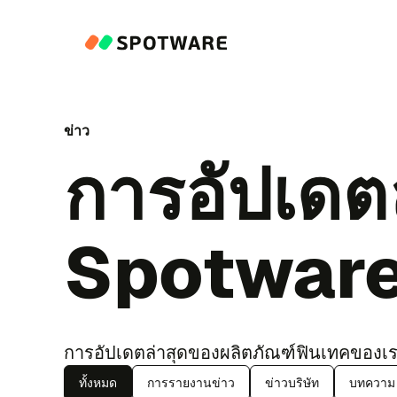
ข่าว
กา​ร​อัป​เด​
Spotwar
กา​ร​อัป​เด​ตล่า​สุด​ของ​ผลิต​ภัณฑ์​ฟิน​เทคของ​
ทั้ง​หมด
การ​ราย​งาน​ข่าว
ข่าว​บริ​ษัท
บท​ความ