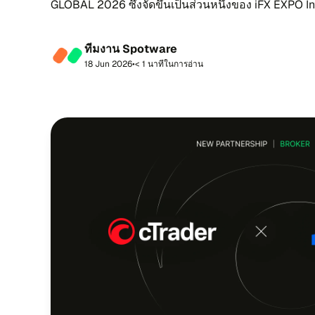
GLOBAL 2026 ซึ่ง​จัด​ขึ้น​เป็น​ส่วน​หนึ่ง​ของ iFX EXPO In
นา​ยน ลี​มา​ซอล) ราง​วัล...
ที​ม​งาน Spotware
18 Jun 2026
•
< 1 นา​ที​ใน​กา​รอ่าน