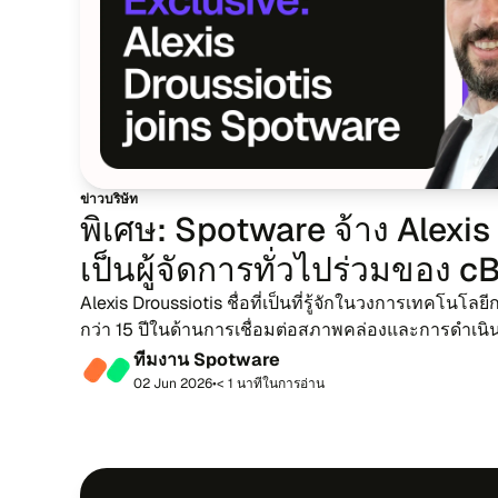
ข่าว​บริ​ษัท
พิ​เศษ: Spotware จ้าง Alexis
เป็นผู้​จัด​การ​ทั่ว​ไปร่วม​ของ 
Alexis Droussiotis ชื่อ​ที่​เป็น​ที่​รู้​จัก​ในวง​การ​เทค​โน​โลย
กว่า 15 ปี​ใน​ด้าน​การ​เชื่อม​ต่อสภาพคล่อง​และ​การ​ดำ​เนิน
ร่วม Spotware ใ...
ที​ม​งาน Spotware
02 Jun 2026
•
< 1 นา​ที​ใน​กา​รอ่าน