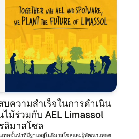
​ความ​สำ​เร็จ​ใน​การ​ดำ​เนิน​
น​ไม้​ร่วม​กับ AEL Limassol
ร​ลิ​มาส​โซล
ค​ชั้น​นำ​ที่มี​ฐานอยู่​ใน​ลิ​มาส​โซล​และผู้​พัฒ​นา​แพลต​