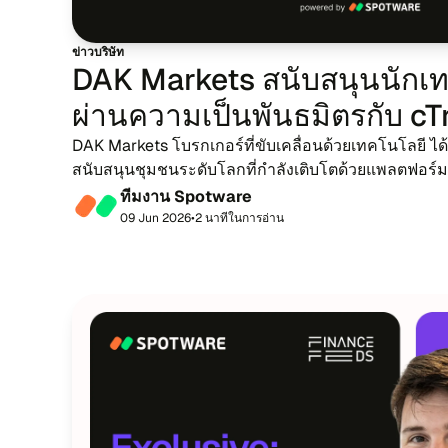
ข่าว​บริ​ษัท
DAK Markets สนับ​สนุน​นัก​เทร​
ผ่าน​ความ​เป็น​พันธ​มิตร​กับ c
DAK Markets โบรก​เกอร์​ที่​ขับ​เคลื่อน​ด้วย​เทค​โน​โล​ยี ได้​
ส​นับ​สนุน​ชุม​ชนระ​ดับ​โลก​ที่กำ​ลัง​เติบ​โตด้วย​แพลต​ฟอร์​ม​ก
cTrader ให้​นัก​...
ที​ม​งาน Spotware
09 Jun 2026
•
2 นา​ที​ใน​กา​รอ่าน