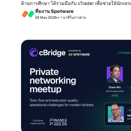
ด้าน​การ​ศึก​ษา ได้ร่วม​มือ​กับ cTrader เพื่อช่วย​ให้​นัก​เทร
แพลต​ฟอร์​ม​การ​เท...
ที​ม​งาน Spotware
28 May 2026
•
< 1 นา​ที​ใน​กา​รอ่าน