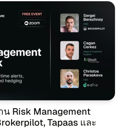
​งาน Risk Management
Brokerpilot, Tapaas และ