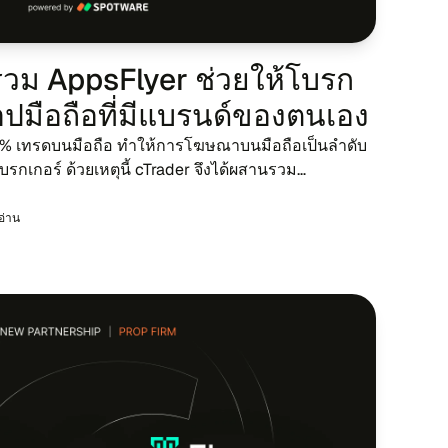
วม AppsFlyer ช่วย​ให้โบรก​
ปมือ​ถือ​ที่มี​แบรนด์ของตน​เอง
 เทร​ดบนมือ​ถือ ทำ​ให้​การ​โฆษ​ณาบนมือ​ถือ​เป็น​ลำ​ดับ​
​โบรก​เกอร์ ด้วย​เหตุนี้ cTrader จึง​ได้ผสาน​รวม
rn Marke...
รอ่าน