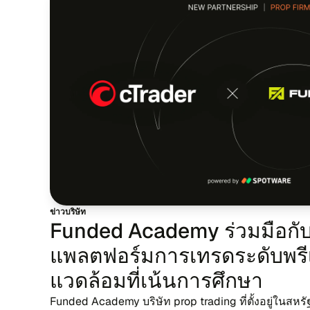
ข่าว​บริ​ษัท
Funded Academy ร่วม​มือ​กับ
แพลต​ฟอร์​ม​การ​เทร​ดระ​ดับ​พรี​
แวด​ล้อม​ที่​เน้น​การ​ศึก​ษา
Funded Academy บริ​ษัท prop trading ที่​ตั้งอยู่​ใน​สห​รัฐ​อา​ห