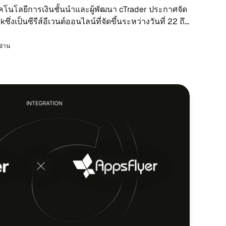
​โน​โลยี​การ​เงิน​ชั้น​นำ​และผู้​พัฒ​นา cTrader ประ​กาศ​จัด​
น​ซี​รีส์อี​เวนต์​ออน​ไลน์ที่​จัด​ขึ้นระ​หว่าง​วัน​ที่ 22 ถึง
รอ่าน