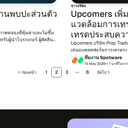
ข่าว​บริ​ษัท
​พบ​ปะ​ส่วน​ตัว​
Upcomers เพิ่ม 
แวด​ล้อม​การ​เทร​ด
เทรด​ประ​สบ​ควา
คล่อง​ที่​คุ้มค่า​และ​ไม่ขึ้น​
​ผู้​นำ​โบรก​เกอร์ ผู้​ตัด​สิน​
Upcomers บริ​ษัท Prop Trading ท
เสนอ​แพลต​ฟอร์​ม​การ​เทร​ดระ​ดั
ทำ และ​การ​เติบ​โตขอ...
ที​ม​งาน Spotware
15 May 2026
•
< 1 นา​ที​ใน​กา​
1
2
3
8
ก่อน​หน้า
ถัด​ไป
More pages