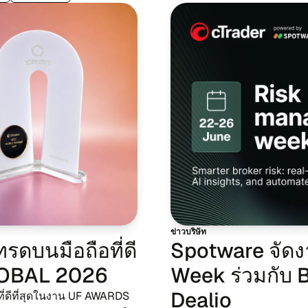
ข่าว​บริ​ษัท
​ดบนมือ​ถือ​ที่ดี​
Spotware จัด
GLOBAL 2026
Week ร่วม​กับ 
Dealio
ที่ดี​ที่​สุด​ใน​งาน UF AWARDS