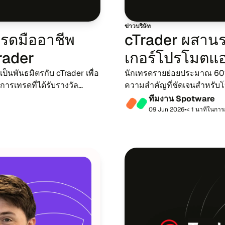
ข่าว​บริ​ษัท
ดมือ​อา​ชี​พ
cTrader ผสาน​ร
Trader
เกอร์​โปร​โม​ตแอ
เป็น​พันธ​มิตร​กับ cTrader เพื่อ
นัก​เทร​ดราย​ย่อย​ประ​มาณ 60%
าร​เทร​ด​ที่​ได้รับ​ราง​วัล
ความ​สำ​คัญ​ที่​ชัด​เจน​สำ​หรับ
AppsFlyer ซึ่ง​เป็น The Mode
ที​ม​งาน Spotware
09 Jun 2026
•
< 1 นา​ที​ใน​กา​