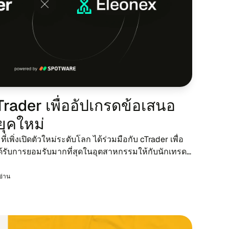
rader เพื่อ​อัป​เกร​ด​ข้อ​เสนอ
ยุค​ใหม่
​เพิ่ง​เปิด​ตัว​ใหม่ระ​ดับ​โลก ได้ร่วม​มือ​กับ cTrader เพื่อ
้รับ​การยอม​รับ​มาก​ที่​สุด​ในอุต​สาห​กรรม​ให้​กับ​นัก​เทร​ด​
รอ่าน