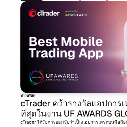
ข่าว​บริ​ษัท
cTrader คว้า​ราง​วัล​แอป​การ​เทร
ที่​สุด​ใน​งาน UF AWARDS 
cTrader ได้รับ​การยอม​รับ​ว่า​เป็น​แอป​การ​เทร​ดบนมือ​ถือ​