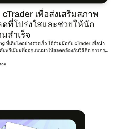
cTrader เพื่อส่ง​เสริม​สภาพ
​ที่​โปร่ง​ใสและ​ช่วย​ให้​นัก​
ม​สำ​เร็จ
ี่​เติบ​โตอย่าง​รวด​เร็ว ได้ร่วม​มือ​กับ cTrader เพื่อ​นำ​
บ​พรี​เมียม​ที่ออก​แบบ​มา​ให้สอด​คล้อง​กับ​วิ​ธีคิด การ​กระ​
รอ่าน