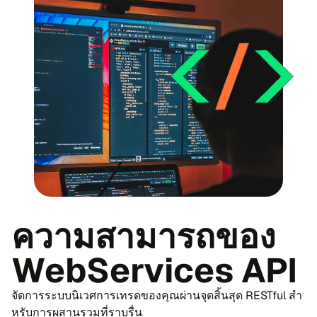
ความ​สา​มารถ​ของ
WebServices API
จัด​การระ​บบ​นิ​เวศ​การ​เทร​ด​ของ​คุณผ่าน​จุด​สิ้น​สุด RESTful สำ​
หรับ​การผสาน​รวม​ที่ราบ​รื่น