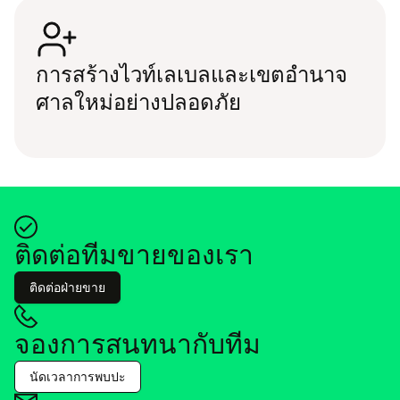
การ​สร้าง​ไวท์​เล​เบล​และ​เขตอำ​นา​จ​
ศาล​ใหม่อ​ย่าง​ปลอด​ภัย
ติด​ต่อ​ที​ม​ขายของ​เรา
ติด​ต่อฝ่าย​ขาย
จอง​การ​สนท​นา​กับ​ทีม
นัด​เว​ลา​การพบ​ปะ