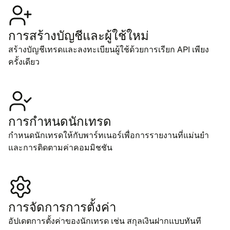
การ​สร้าง​บัญ​ชี​และผู้​ใช้​ใหม่
สร้าง​บัญ​ชี​เทรด​และ​ลง​ทะ​เบียนผู้​ใช้ด้วย​การ​เรียก API เพียง​
ครั้ง​เดียว
การ​กำ​หน​ด​นัก​เทรด
กำ​หน​ด​นัก​เทร​ด​ให้​กับ​พาร์ท​เนอร์​เพื่อ​การ​ราย​งาน​ที่​แม่น​ยำ​
และ​การติด​ตามค่า​คอม​มิช​ชัน
การ​จัด​การ​การ​ตั้ง​ค่า
อัป​เดต​การ​ตั้ง​ค่า​ของ​นัก​เทรด เช่น สกุล​เงินฝาก​แบบ​ทัน​ที