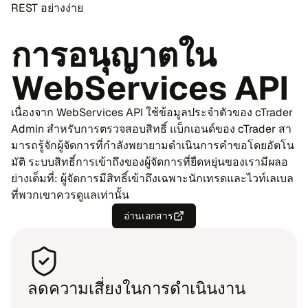
REST อย่าง​ง่าย
กา​รอนุ​ญาต​ใน
WebServices API
เนื่อง​จาก WebServices API ใช้ข้อ​มูล​ประ​จำ​ตัว​ของ cTrader
Admin สำ​หรับ​การ​ตรวจ​สอบ​สิทธิ์ แบ็ก​เอนด์ของ cTrader สา​
มารถ​รู้​จักผู้​จัด​การ​ที่กำ​ลังพยา​ยาม​ดำ​เนิน​การ​คำ​ขอ​โดย​อัต​โน​
มัติ ระ​บบ​สิทธิ์​การ​เข้า​ถึง​ของ​ผู้​จัด​การ​ที่ยืด​หยุ่น​ของ​เรา​มี​ผลอ
ย่าง​เต็ม​ที่: ผู้​จัด​กา​รมี​สิทธิ์​เข้า​ถึง​เฉพาะ​นัก​เทรด​และ​ไวท์​เล​เบล
ที่พวก​เขา​ควร​ดูแล​เท่า​นั้น
อ่าน​เอก​สาร
ลด​ความ​เสี่ยง​ใน​การ​ดำ​เนิน​งาน