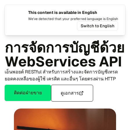
This content is available in English
เปลี่ยน​ภ
สลับ​เ
We've detected that your preferred language is English
Switch to English
หน้า​แรก
cTrader
API ที่​มี​ให้บริ​การ
WebServices API
การ​จัด​การ​บัญ​ชีด้วย
WebServices API
เอ็น​พอยต์ RESTful สำ​หรับ​การ​สร้าง​และ​จัด​การ​บัญ​ชี​เทรด
ยอด​คง​เหลือของ​ผู้​ใช้ เคร​ดิต และ​อื่นๆ โดย​ตรง​ผ่าน HTTP
ติด​ต่อฝ่าย​ขาย
ดู​เอก​สาร