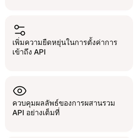
เพิ่ม​ความยืด​หยุ่น​ใน​การ​ตั้ง​ค่า​การ​
เข้า​ถึง API
ควบ​คุม​ผล​ลัพธ์ของ​การผสาน​รวม
API อย่าง​เต็ม​ที่