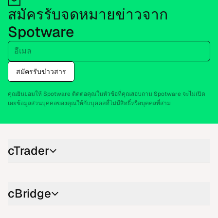
สมัครรับ​จด​หมายข่าว​จาก
Spotware
อี​เมล
สมัครรับ​ข่าว​สาร
คุณยิน​ยอม​ให้ Spotware ติด​ต่อ​คุณ​ใน​หัว​ข้อ​ที่​คุณสอบ​ถาม Spotware จะ​ไม่​เปิด​
เผยข้อ​มูล​ส่วน​บุค​คลของ​คุณ​ให้​กับ​บุค​คลที่​ไม่มี​สิทธิ์หรือ​บุค​คลที่​สาม
cTrader
cBridge