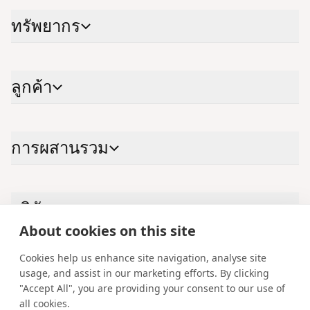
ทรัพ​ยา​กร
ลูก​ค้า
การผสาน​รวม
บริ​ษัท
About cookies on this site
Cookies help us enhance site navigation, analyse site
ติด​ต่อ​เรา
usage, and assist in our marketing efforts. By clicking
"Accept All", you are providing your consent to our use of
LinkedIn
YouTube
X
Instagram
Facebook
all cookies.