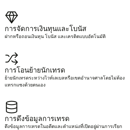
การ​จัด​การ​เงินทุน​และ​โบ​นัส
ฝาก​หรือถอน​เงินทุน โบ​นัส และ​เคร​ดิตแบบ​อัต​โน​มัติ
การ​โอน​ย้าย​นัก​เทรด
ย้าย​นัก​เทร​ดระ​หว่าง​ไวท์​เล​เบลหรือ​เขตอำ​นา​จ​ศาล​โดย​ไม่ต้อง​
แทรก​แซง​ด้วยตน​เอง
การ​ดึง​ข้อ​มูล​การ​เทรด
ดึง​ข้อ​มูล​การ​เทร​ด​ในอ​ดีต​และ​ตำ​แหน่ง​ที่​เปิ​ดอยู่​ผ่าน​การ​เรียก