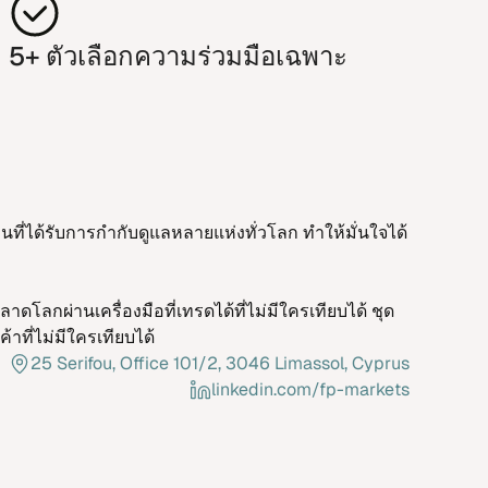
5+ ตัว​เลือก​ความร่วม​มือ​เฉพาะ
่​ได้รับ​การ​กำ​กับ​ดูแลหลาย​แห่ง​ทั่ว​โลก ทำ​ให้​มั่น​ใจ​ได้
ด​โลกผ่าน​เครื่อง​มือ​ที่​เทรด​ได้ที่​ไม่มี​ใคร​เทียบ​ได้ ชุด​
้า​ที่​ไม่มี​ใคร​เทียบ​ได้
25 Serifou, Office 101/2, 3046 Limassol, Cyprus
linkedin.com/fp-markets