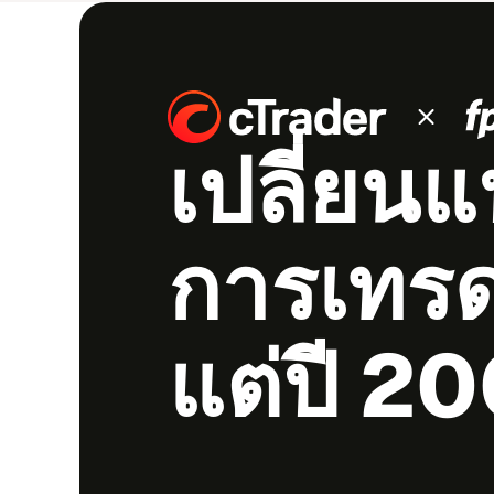
เปลี่ยน​แ
การ​เทร​ด​ต
แต่​ปี 2