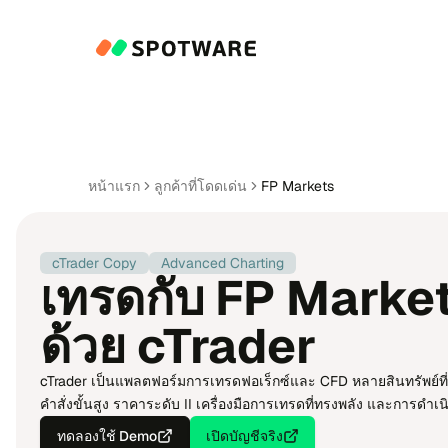
หน้า​แรก
ลูก​ค้า​ที่โดด​เด่น
FP Markets
cTrader Copy
Advanced Charting
เทร​ด​กับ FP Marke
ด้วย cTrader
cTrader เป็น​แพลต​ฟอร์​ม​การ​เทร​ดฟอ​เร็กซ์​และ CFD หลาย​สิน​ทรัพย์ที่รวด
คำ​สั่ง​ขั้น​สูง รา​คา​ระ​ดับ II เครื่อง​มือ​การ​เทร​ด​ที่ทรง​พลัง และ​การ​ดำ​เนิ
ทด​ลอง​ใช้ Demo
เปิด​บัญ​ชี​จริง