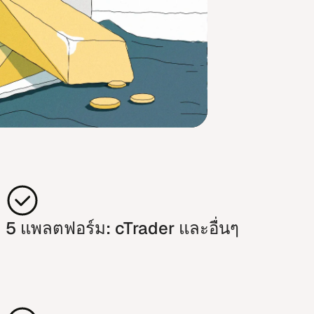
5 แพลต​ฟอร์ม: cTrader และ​อื่นๆ