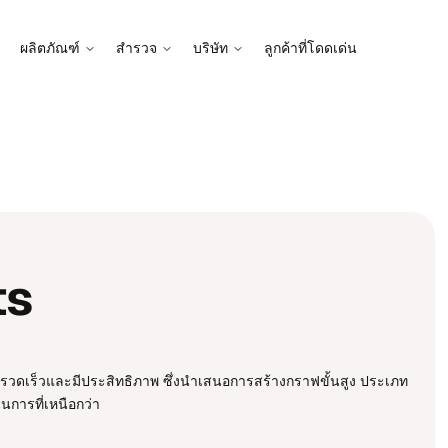
ผลิต​ภัณฑ์
สำ​รวจ
บริ​ษัท
ลูก​ค้า​ที่โดด​เด่น
ts
​เร็ว​และ​มี​ประ​สิท​ธิ​ภาพ ซึ่ง​นำ​เสนอ​การ​สร้าง​กราฟ​ขั้น​สูง ประ​เภท​
น​การ​ที่​เหนือก​ว่า