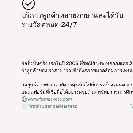
บริ​การลูก​ค้า​หลาย​ภา​ษา​และ​ได้รับ​
ราง​วัล​ตลอด 24/7
ก่อ​ตั้ง​ขึ้น​ครั้ง​แรก​ใน​ปี 2005 ที่​ซิด​นีย์ ประ​เทศออส​เ
ว่า​ลูก​ค้า​ของ​เรา​สา​มารถ​เข้า​ถึงสภาพแวด​ล้อม​การ​เทร​ด​ท
กล​ยุทธ์ของ​พวก​เขา​ยัง​คง​มุ่ง​เน้น​ไปที่​การ​สร้าง​จุด​หมาย​ปล
แพลต​ฟอร์​ม​ที่​เชื่อ​ถือ​ได้อย่าง​ครบ​ถ้วน ทรัพ​ยา​กร​การ​ศึก​ษา​
www.fpmarkets.com
FirstPrudentialMarkets