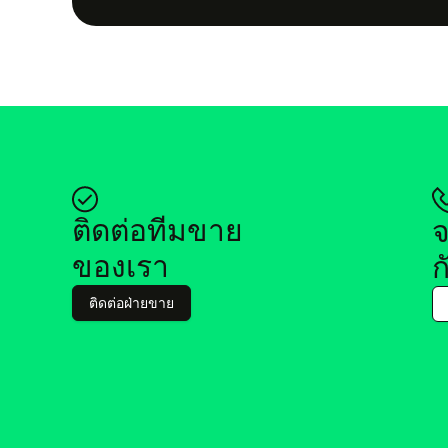
ติด​ต่อ​ที​ม​ขาย
จ
ของ​เรา
ก
ติด​ต่อฝ่าย​ขาย