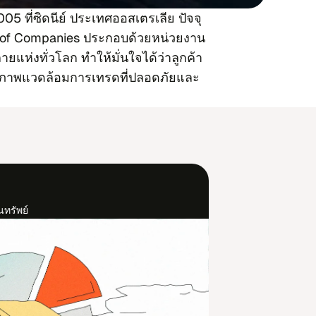
 2005 ที่​ซิด​นีย์ ประ​เทศออส​เตร​เลีย ปัจ​จุ​
of Companies ประ​กอบด้วย​หน่วย​งาน​
ย​แห่ง​ทั่ว​โลก ทำ​ให้​มั่น​ใจ​ได้ว่า​ลูก​ค้า​
สภาพแวด​ล้อม​การ​เทร​ด​ที่ปลอด​ภัย​และ​
​ทรัพย์