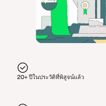
20+ ปี​ใน​ประ​วัติที่​พิ​สูจน์​แล้ว