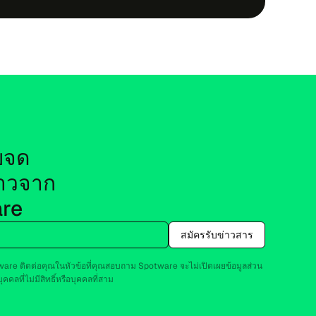
​จด​
ว​จาก 
re
สมัครรับ​ข่าว​สาร
re ติด​ต่อ​คุณ​ใน​หัว​ข้อ​ที่​คุณสอบ​ถาม Spotware จะ​ไม่​เปิด​เผยข้อ​มูล​ส่วน​
ค​คลที่​ไม่มี​สิทธิ์หรือ​บุค​คลที่​สาม