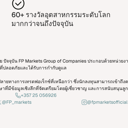
60+ ราง​วัลอุต​สาห​กรรมระ​ดับ​โลก​
มาก​กว่า​จนถึง​ปัจ​จุ​บัน
ตร​เลีย ปัจ​จุ​บัน FP Markets Group of Companies ประ​กอบด้วย​หน่วย​งาน​ที
ี่ปลอด​ภัย​และ​ได้รับ​การ​กำ​กับ​ดู​แล
าย​ทาง​การ​เทร​ดฟอ​เร็กซ์ที่​เหนือก​ว่า ซึ่ง​นัก​ลง​ทุน​สา​มารถ​เข้า​ถึง​ตลา
ที่มี​ข้อ​มูล​เชิง​ลึก​ที่​จัด​เตรียม​โดยผู้​เชี่ยว​ชาญ และ​การ​ส​นับ​สนุน​ลูก​ค
+357 25 056926
@FP_markets
@fpmarketsofficial