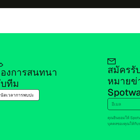
สมัครรับ
อง​การ​สนท​นา​
หมายข่า
ับ​ทีม
Spotwa
นัด​เว​ลา​การพบ​ปะ
อี​เมล
คุณยิน​ยอม​ให้ Spotwa
บุค​คลของ​คุณ​ให้​กับ​บุ