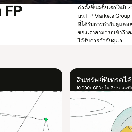
ก FP
ก่อ​ตั้ง​ขึ้น​ครั้ง​แรก​ใน​ปี
บัน FP Markets Group 
ที่​ได้รับ​การ​กำ​กับ​ดูแลหลา
ของ​เรา​สา​มารถ​เข้า​ถึง
ได้รับ​การ​กำ​กับ​ดู​แล
สิน​ทรัพย์ที่​เทรด​ได้
10,000+ CFDs ใน 7 ประ​เภท​สิน