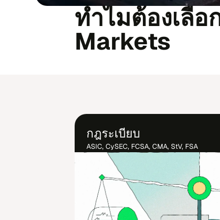
ทำ​ไม​ต้อง​เลือ
Markets
กฎระ​เบียบ
ASIC, CySEC, FCSA, CMA, StV, FSA