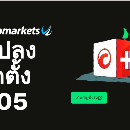
ปลง​
ั้ง​
005
เปิด​บัญ​ชี​จริง