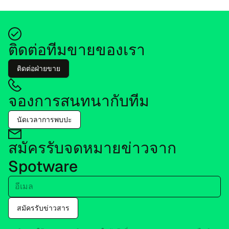
ติด​ต่อ​ที​ม​ขายของ​เรา
ติด​ต่อฝ่าย​ขาย
จอง​การ​สนท​นา​กับ​ทีม
นัด​เว​ลา​การพบ​ปะ
สมัครรับ​จด​หมายข่าว​จาก
Spotware
อี​เมล
สมัครรับ​ข่าว​สาร