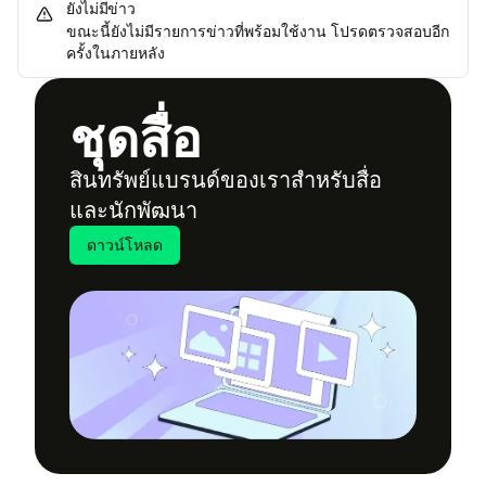
ยัง​ไม่มี​ข่าว
ขณะ​นี้​ยัง​ไม่มี​ราย​การข่าว​ที่พร้อม​ใช้​งาน โปร​ด​ตรวจ​สอบ​อี​ก​
ครั้ง​ใน​ภาย​หลัง
ชุด​สื่อ
สิน​ทรัพย์​แบรนด์ของ​เราสำ​หรับ​สื่อ​
และ​นัก​พัฒ​นา
ดาวน์​โหลด