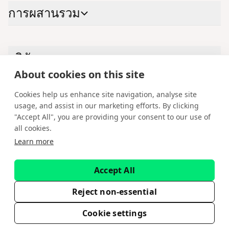
การผสาน​รวม
บริ​ษัท
About cookies on this site
Cookies help us enhance site navigation, analyse site
ติด​ต่อ​เรา
usage, and assist in our marketing efforts. By clicking
"Accept All", you are providing your consent to our use of
LinkedIn
YouTube
X
Instagram
Facebook
all cookies.
Learn more
ไทย
ลิข​สิทธิ์ © 2026 Spotware Systems Ltd. cTrader®, Open Trading Platform®,
Accept All
Chart Streams®, ChartShot®, Traders First®. สงวน​ลิข​สิทธิ์ Spotware
Systems Ltd ให้บริ​การแพลต​ฟอร์​ม​เป็น​บริ​การและ​การ​พัฒ​นา​ซอฟต์​แวร์ ข้อ​มูลบน​
เว็บ​ไซต์​นี้มี​ไว้​เพื่อ​วัต​ถุ​ประ​สงค์​ให้ข้อ​มูล​ทั่ว​ไป​เท่า​นั้น และ​ไม่ถือ​เป็น​คำ​แนะ​นำ​ทาง​
Reject non-essential
การ​เงิน​หรือ​การลง​ทุน Spotware ไม่​ได้​ชัก​ชวน​นัก​ลง​ทุน​ราย​ย่อย การพึ่ง​พา​ข้อ​มูลนี้​
เป็น​ความ​เสี่ยง​ของ​คุณเอง
Cookie settings
EULA
นโย​บาย​ความ​เป็น​ส่วน​ตัว
เงื่อน​ไขการ​ให้บริ​การ