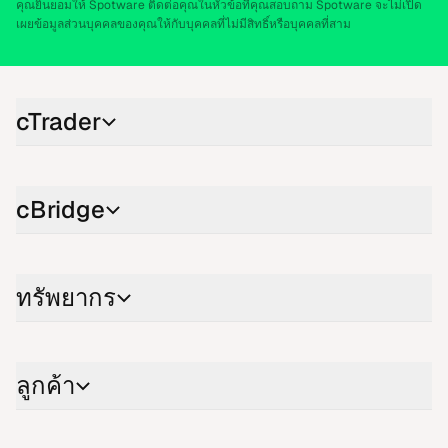
คุณยิน​ยอม​ให้ Spotware ติด​ต่อ​คุณ​ใน​หัว​ข้อ​ที่​คุณสอบ​ถาม Spotware จะ​ไม่​เปิด​
เผยข้อ​มูล​ส่วน​บุค​คลของ​คุณ​ให้​กับ​บุค​คลที่​ไม่มี​สิทธิ์หรือ​บุค​คลที่​สาม
cTrader
cBridge
ทรัพ​ยา​กร
ลูก​ค้า