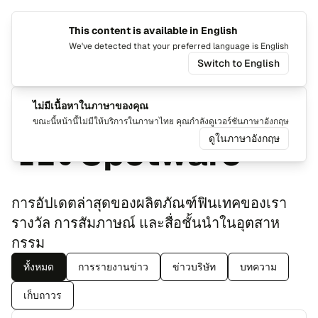
This content is available in English
เปลี่ยน​ภ
สลับ​เ
We've detected that your preferred language is English
Switch to English
ข่าว
กา​ร​อัป​เด​ตล่า​สุด​
ไม่มี​เนื้อ​หา​ใน​ภา​ษา​ของ​คุณ
ขณะ​นี้​หน้า​นี้​ไม่มี​ให้บริ​การ​ใน​ภา​ษาไทย คุณกำ​ลัง​ดู​เวอร์​ชัน​ภา​ษา​อัง​กฤษ
ของ Spotware
ดู​ใน​ภา​ษา​อัง​กฤษ
กา​ร​อัป​เด​ตล่า​สุด​ของ​ผลิต​ภัณฑ์​ฟิน​เทคของ​เรา
ราง​วัล การ​สัม​ภาษณ์ และ​สื่อ​ชั้น​นำ​ในอุต​สาห​
กรรม
ทั้ง​หมด
การ​ราย​งาน​ข่าว
ข่าว​บริ​ษัท
บท​ความ
เก็บถา​วร