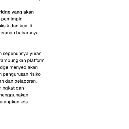
ridge yang akan
uk pemimpin
sik dan kualiti
peranan baharunya
n sepenuhnya yuran
nyambungkan platform
ridge menyediakan
 pengurusan risiko
n dan pelaporan.
ningkat dan
 menggunakan
gurangkan kos