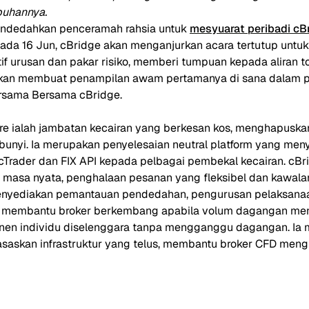
buhannya.
mendedahkan penceramah rahsia untuk
mesyuarat peribadi cB
Pada 16 Jun, cBridge akan menganjurkan acara tertutup unt
f urusan dan pakar risiko, memberi tumpuan kepada aliran tok
 akan membuat penampilan awam pertamanya di sana dalam 
rsama Bersama cBridge.
e ialah jambatan kecairan yang berkesan kos, menghapuska
bunyi. Ia merupakan penyelesaian neutral platform yang me
Trader dan FIX API kepada pelbagai pembekal kecairan. cB
masa nyata, penghalaan pesanan yang fleksibel dan kawalan
enyediakan pemantauan pendedahan, pengurusan pelaksanaa
a membantu broker berkembang apabila volum dagangan me
n individu diselenggara tanpa mengganggu dagangan. Ia
saskan infrastruktur yang telus, membantu broker CFD men