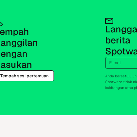
Langgan
empah 
berita 
anggilan 
Spotwa
engan 
E-mel
pasukan
Tempah sesi pertemuan
Anda bersetuju un
Spotware tidak a
kakitangan atau pi