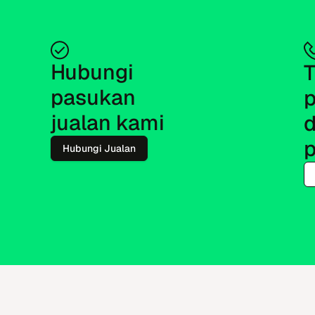
Hubungi 
T
pasukan 
p
jualan kami
d
Hubungi Jualan