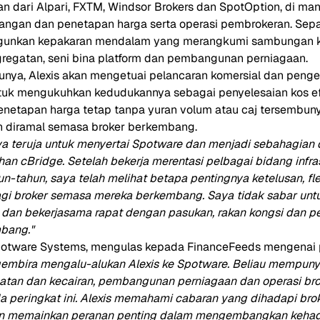
ari Alpari, FXTM, Windsor Brokers dan SpotOption, di mana
angan dan penetapan harga serta operasi pembrokeran. Sepa
gunkan kepakaran mendalam yang merangkumi sambungan ke
regatan, seni bina platform dan pembangunan perniagaan.
unya, Alexis akan mengetuai pelancaran komersial dan pen
tuk mengukuhkan kedudukannya sebagai penyelesaian kos efe
enetapan harga tetap tanpa yuran volum atau caj tersembunyi
h diramal semasa broker berkembang.
a teruja untuk menyertai Spotware dan menjadi sebahagian 
n cBridge. Setelah bekerja merentasi pelbagai bidang infra
n-tahun, saya telah melihat betapa pentingnya ketelusan, flek
agi broker semasa mereka berkembang. Saya tidak sabar u
 dan bekerjasama rapat dengan pasukan, rakan kongsi dan 
bang."
 Spotware Systems, mengulas kepada FinanceFeeds mengenai 
embira mengalu-alukan Alexis ke Spotware. Beliau mempuny
atan dan kecairan, pembangunan perniagaan dan operasi bro
a peringkat ini. Alexis memahami cabaran yang dihadapi brok
kan memainkan peranan penting dalam mengembangkan kehadi