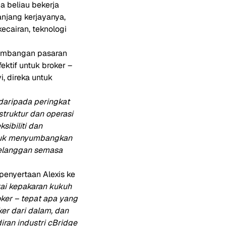
 beliau bekerja
njang kerjayanya,
cairan, teknologi
gembangan pasaran
ktif untuk broker –
, direka untuk
daripada peringkat
struktur dan operasi
sibiliti dan
ntuk menyumbangkan
pelanggan semasa
penyertaan Alexis ke
ai kepakaran kukuh
ker – tepat apa yang
er dari dalam, dan
ran industri cBridge