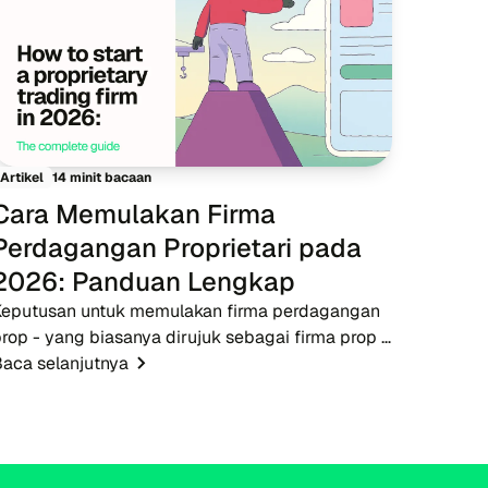
14 minit bacaan
Artikel
Cara Memulakan Firma
Perdagangan Proprietari pada
2026: Panduan Lengkap
Keputusan untuk memulakan firma perdagangan
rop - yang biasanya dirujuk sebagai firma prop -
pada tahun 2026 menawarkan peluang yang
aca selanjutnya
epat pada masanya untuk usahawan fintech,
roker, dan pendidik da...