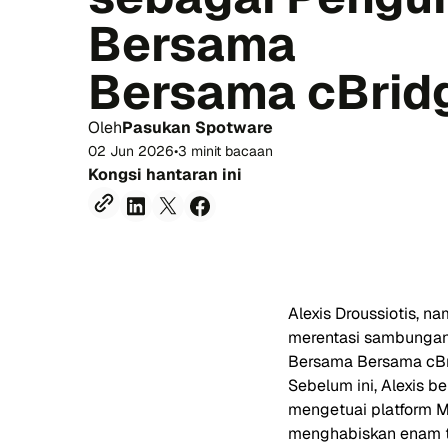
Bersama
Bersama cBrid
Oleh
Pasukan Spotware
02 Jun 2026
•
3 minit bacaan
Kongsi hantaran ini
Alexis Droussiotis, n
merentasi sambungan 
Bersama Bersama cBrid
Sebelum ini, Alexis b
mengetuai platform M
menghabiskan enam t