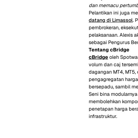
dan memacu pertum
Pelantikan ini juga 
datang di Limassol
. 
pembrokeran, eksekuti
pelaksanaan. Alexis
sebagai Pengurus Be
Tentang cBridge
cBridge
oleh Spotwar
volum dan caj tersem
dagangan MT4, MT5, c
pengagregatan harga 
bersepadu, sambil m
Seni bina modularny
membolehkan kompone
penetapan harga bera
infrastruktur.