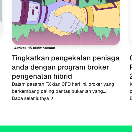
15 minit bacaan
Artikel
Tingkatkan pengekalan peniaga
anda dengan program broker
pengenalan hibrid
Dalam pasaran FX dan CFD hari ini, broker yang
berkembang paling pantas bukanlah yang
p
mempunyai belanjawan iklan terbesar - mereka
Baca selanjutnya
B
adalah yang mempunyai rangkaian IB yang
t
kukuh. Walaupun pengiklanan t...
b