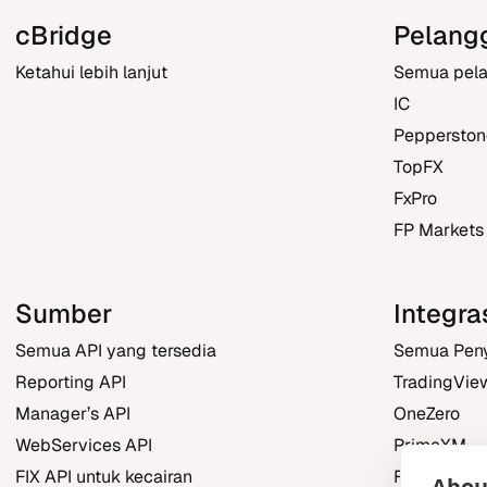
cBridge
Pelang
Ketahui lebih lanjut
Semua pela
IC
Pepperston
TopFX
FxPro
FP Markets
Sumber
Integra
Semua API yang tersedia
Semua Pen
Reporting API
TradingVie
Manager’s API
OneZero
WebServices API
PrimeXM
FIX API untuk kecairan
FXBO
About