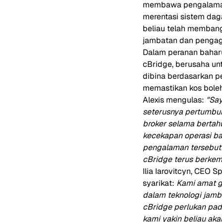
membawa pengalaman d
merentasi sistem dag
beliau telah memban
jambatan dan pengag
Dalam peranan bahar
cBridge, berusaha un
dibina berdasarkan p
memastikan kos bole
Alexis mengulas:
"Say
seterusnya pertumbuha
broker selama bertahu
kecekapan operasi b
pengalaman tersebut
cBridge terus berkem
Ilia Iarovitcyn, CEO
syarikat:
Kami amat g
dalam teknologi jamb
cBridge perlukan pad
kami yakin beliau a