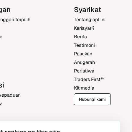
gan
Syarikat
nggan terpilih
Tentang apl ini
Kerjaya
e
Berita
Testimoni
Pasukan
Anugerah
Peristiwa
Traders First‎™‎
si
Kit media
yepaduan
Hubungi kami
w
 cookies on this site