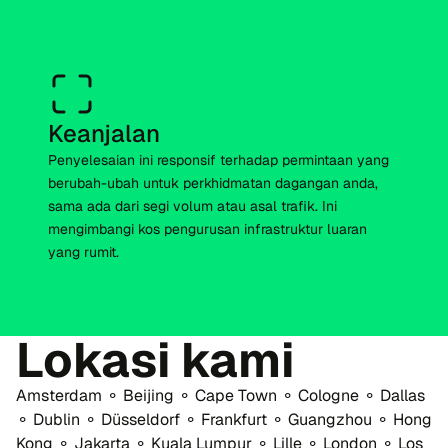
Keanjalan
Penyelesaian ini responsif terhadap permintaan yang
berubah-ubah untuk perkhidmatan dagangan anda,
sama ada dari segi volum atau asal trafik. Ini
mengimbangi kos pengurusan infrastruktur luaran
yang rumit.
Lokasi kami
Amsterdam ⚬ Beijing ⚬ Cape Town ⚬ Cologne ⚬ Dallas
⚬ Dublin ⚬ Düsseldorf ⚬ Frankfurt ⚬ Guangzhou ⚬ Hong
Kong ⚬ Jakarta ⚬ Kuala Lumpur ⚬ Lille ⚬ London ⚬ Los