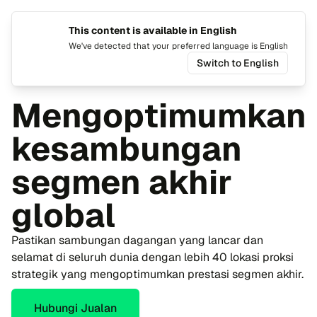
This content is available in English
Tukar b
Togo
We've detected that your preferred language is English
Switch to English
Laman Utama
cTrader
Broker FX/CFD
Proksi awan
Mengoptimumkan
kesambungan
segmen akhir
global
Pastikan sambungan dagangan yang lancar dan
selamat di seluruh dunia dengan lebih 40 lokasi proksi
strategik yang mengoptimumkan prestasi segmen akhir.
Hubungi Jualan