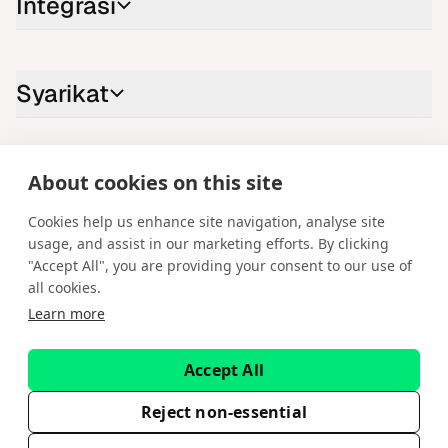
Integrasi
Syarikat
Hubungi kami
About cookies on this site
LinkedIn
YouTube
X
Instagram
Facebook
Cookies help us enhance site navigation, analyse site
usage, and assist in our marketing efforts. By clicking
Bahasa Melayu
"Accept All", you are providing your consent to our use of
all cookies.
Hak Cipta © 2026 Spotware Systems Ltd. cTrader®, Open Trading
Learn more
Platform®, Chart Streams®, ChartShot®, Traders First®. Hak cipta
terpelihara. Spotware Systems Ltd menyediakan model perkhidmatan
platform-sebagai-perkhidmatan (PaaS) dan pembangunan perisian.
Accept All
Maklumat di laman web ini adalah untuk tujuan maklumat am semata-
mata dan tidak boleh dianggap sebagai nasihat kewangan atau
pelaburan. Spotware tidak menyasarkan pelabur runcit sebagai
Reject non-essential
pelanggan. Sebarang tindakan berdasarkan maklumat ini adalah atas
risiko anda sendiri.