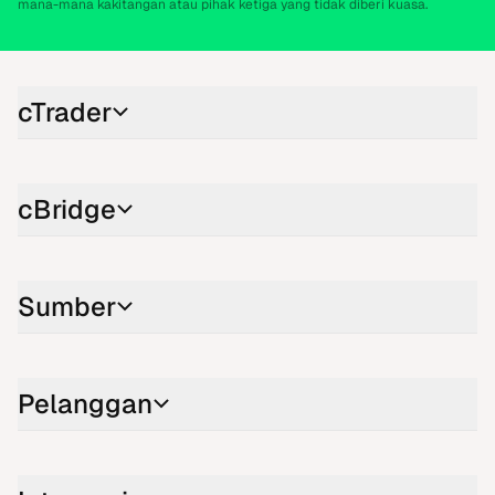
mana-mana kakitangan atau pihak ketiga yang tidak diberi kuasa.
cTrader
cBridge
Sumber
Pelanggan