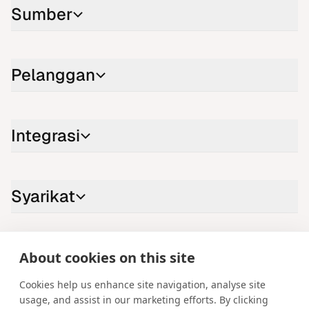
Sumber
Pelanggan
Integrasi
Syarikat
Hubungi kami
About cookies on this site
LinkedIn
YouTube
X
Instagram
Facebook
Cookies help us enhance site navigation, analyse site
usage, and assist in our marketing efforts. By clicking