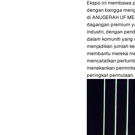
Ekspo ini membawa pe
dengan bangga mengu
di ANUGERAH UF MEA 2
dagangan premium yan
industri,
dengan pende
dalam komuniti yang 
menjadikan jumlah kes
membantu mereka men
mencatatkan pertumb
menekankan perminta
peringkat permulaan.