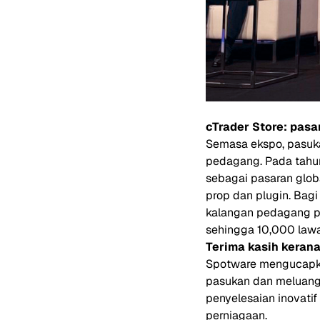
cTrader Store: pas
Semasa ekspo, pasu
pedagang. Pada tahu
sebagai pasaran global
prop dan plugin. Bagi
kalangan pedagang pr
sehingga 10,000 lawa
Terima kasih keran
Spotware mengucapka
pasukan dan meluang
penyelesaian inovat
perniagaan.