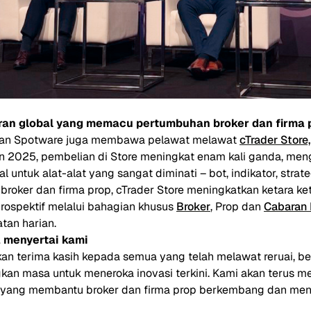
aran global yang memacu pertumbuhan broker dan firma 
kan Spotware juga membawa pelawat melawat
cTrader Store,
n 2025, pembelian di Store meningkat enam kali ganda, me
 untuk alat-alat yang sangat diminati – bot, indikator, strate
 broker dan firma prop, cTrader Store meningkatkan ketara ke
ospektif melalui bahagian khusus
Broker
, Prop dan
Cabaran 
tan harian.
a menyertai kami
n terima kasih kepada semua yang telah melawat reruai, b
kan masa untuk meneroka inovasi terkini. Kami akan terus
if yang membantu broker dan firma prop berkembang dan me