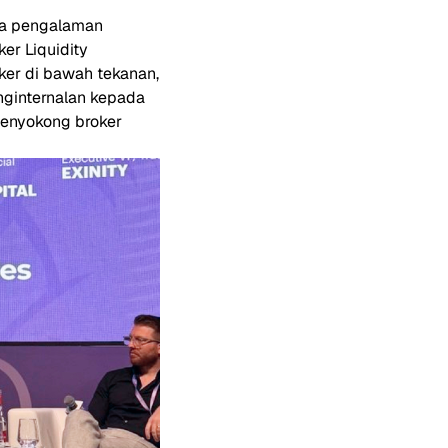
wa pengalaman
er Liquidity
ker di bawah tekanan,
nginternalan kepada
menyokong broker