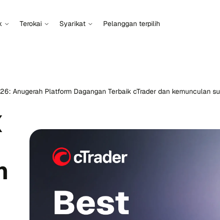
k
Terokai
Syarikat
Pelanggan terpilih
026: Anugerah Platform Dagangan Terbaik cTrader dan kemunculan su
X
h