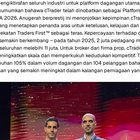
ngiktirafan seluruh industri untuk platform dagangan utama
mumkan bahawa cTrader telah dinobatkan sebagai Platfor
026. Anugerah berprestij ini menonjolkan kepimpinan cTra
g menetapkan penanda aras untuk ketelusan, kelajuan dan 
katan Traders First™ sebagai teras. Kepercayaan terhadap c
semakin berkembang – pada tahun 2025, 2 juta pedagang me
eluruhan melebihi 11 juta. Untuk broker dan firma prop, cTra
ingkatkan skala dan memperkukuh kedudukan kompetitif. Ta
uhan 105% dalam volum dagangan dan 104 pelanggan baharu
an yang semakin meningkat dalam kalangan perniagaan ya