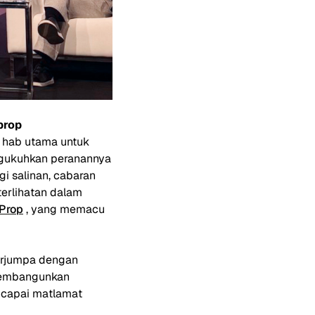
prop
hab utama untuk
ngukuhkan peranannya
gi salinan, cabaran
terlihatan dalam
Prop
, yang memacu
erjumpa dengan
 membangunkan
ncapai matlamat