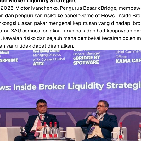
ide Broker Liquidity Strategies”
 2026, Victor Ivanchenko, Pengurus Besar cBridge, memba
n dan pengurusan risiko ke panel “Game of Flows: Inside Brok
berkongsi ulasan pakar mengenai keputusan yang dihadapi bro
katan XAU semasa lonjakan turun naik dan had keupayaan pe
ai, kawalan risiko dan sejauh mana pembekal kecairan boleh 
n yang tidak dapat diramalkan.