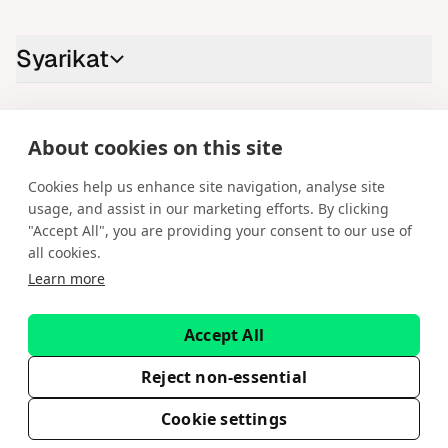
Syarikat
Hubungi kami
About cookies on this site
LinkedIn
YouTube
X
Instagram
Facebook
Cookies help us enhance site navigation, analyse site
usage, and assist in our marketing efforts. By clicking
Bahasa Melayu
"Accept All", you are providing your consent to our use of
all cookies.
Hak Cipta © 2026 Spotware Systems Ltd. cTrader®, Open Trading
Learn more
Platform®, Chart Streams®, ChartShot®, Traders First®. Hak cipta
terpelihara. Spotware Systems Ltd menyediakan model perkhidmatan
platform-sebagai-perkhidmatan (PaaS) dan pembangunan perisian.
Accept All
Maklumat di laman web ini adalah untuk tujuan maklumat am semata-
mata dan tidak boleh dianggap sebagai nasihat kewangan atau
pelaburan. Spotware tidak menyasarkan pelabur runcit sebagai
Reject non-essential
pelanggan. Sebarang tindakan berdasarkan maklumat ini adalah atas
risiko anda sendiri.
Cookie settings
EULA
Dasar Privasi
Terma Perkhidmatan