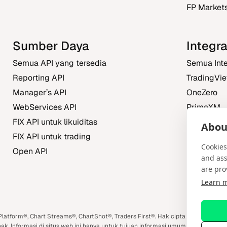
FP Market
Sumber Daya
Integra
Semua API yang tersedia
Semua Inte
Reporting API
TradingVi
Manager’s API
OneZero
WebServices API
PrimeXM
FIX API untuk likuiditas
FXBO
About
FIX API untuk trading
Trading Ce
Cookies
Open API
and ass
are pro
Learn 
m
book
latform®, Chart Streams®, ChartShot®, Traders First®. Hak cipta dilindungi 
k. Informasi di situs web ini hanya untuk tujuan informasi umum dan bukan m