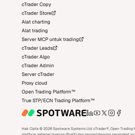
cTrader Copy
cTrader Store
Alat charting
Alat trading
Server MCP untuk trading
cTrader Leads
cTrader Algo
cTrader Admin
Server cTrader
Proxy cloud
Open Trading Platform‎™‎
True STP/ECN Trading Platform‎™‎
LinkedIn
YouTube
X
Instagra
Face
Hak Cipta © 2026 Spotware Systems Ltd. cTrader®, Open Trading P
platform sebagai layanan (PaaS) dan pengembangan perangkat luna