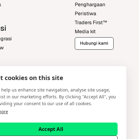
s
Penghargaan
Peristiwa
Traders First‎™‎
si
Media kit
grasi
Hubungi kami
ew
 cookies on this site
ntral
 help us enhance site navigation, analyse site usage,
ist in our marketing efforts. By clicking "Accept All", you
viding your consent to our use of all cookies.
more
Bahasa Indonesia
Accept All
undang-undang. Spotware Systems Ltd menyediakan
erupakan saran keuangan atau investasi. Spotware