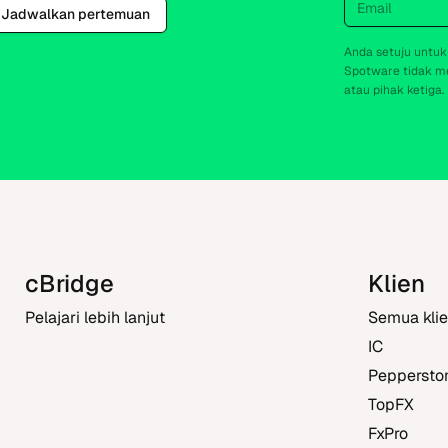
Jadwalkan pertemuan
Anda setuju untuk
Spotware tidak me
atau pihak ketiga.
cBridge
Klien
Pelajari lebih lanjut
Semua kli
IC
Peppersto
TopFX
FxPro