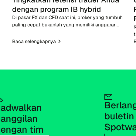
dengan program IB hybrid
Di pasar FX dan CFD saat ini, broker yang tumbuh
paling cepat bukanlah yang memiliki anggaran
iklan terbesar - melainkan yang memiliki jaringan
t
IB yang kuat. Sementara iklan tradisional menjadi
Baca selengkapnya
lebih...
f
Berlan
adwalkan 
buletin 
anggilan 
Spotwa
engan tim
Email