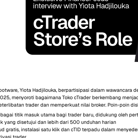
potware, Yiota Hadjilouka, berpartisipasi dalam wawancara 
2025, menyoroti bagaimana Toko cTrader berkembang menjad
erlibatan trader dan memperkuat nilai broker. Poin-poin dis
ebagai titik masuk utama bagi trader baru, didukung oleh p
uk yang disetujui dan lebih dari 500 unduhan harian
d gratis, instalasi satu klik dan cTID terpadu dalam menye
ivasi trader