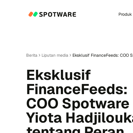
Produk
Berita
Liputan media
Eksklusif FinanceFeeds: COO Sp
Eksklusif
FinanceFeeds:
COO Spotware
Yiota Hadjilouk
tentang Peran