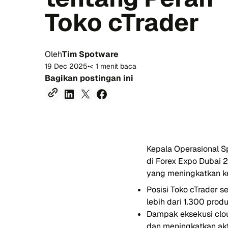
Toko cTrader
Oleh
Tim Spotware
19 Dec 2025
•
< 1 menit baca
Bagikan postingan ini
Kepala Operasional S
di Forex Expo Dubai 
yang meningkatkan ket
Posisi Toko cTrader s
lebih dari 1.300 prod
Dampak eksekusi clou
dan meningkatkan akt