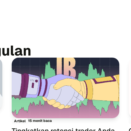
gulan
15 menit baca
Artikel
Tingkatkan retensi trader Anda