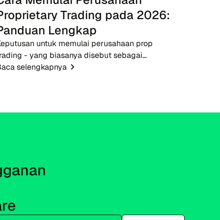
Proprietary Trading pada 2026:
Panduan Lengkap
Keputusan untuk memulai perusahaan prop
rading - yang biasanya disebut sebagai
perusahaan prop - pada tahun 2026 menawarkan
Baca selengkapnya
peluang yang tepat waktu bagi para pengusaha
intech, broker, dan pendidik...
gganan 
re