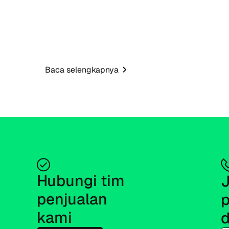
Baca selengkapnya
Hubungi tim 
J
penjualan 
p
kami
d