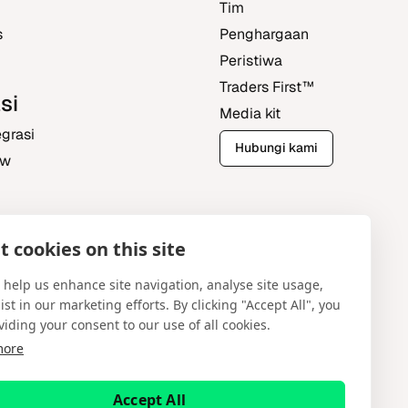
Tim
s
Penghargaan
Peristiwa
Traders First‎™‎
si
Media kit
grasi
Hubungi kami
ew
 cookies on this site
ntral
 help us enhance site navigation, analyse site usage,
ist in our marketing efforts. By clicking "Accept All", you
viding your consent to our use of all cookies.
more
Bahasa Indonesia
Accept All