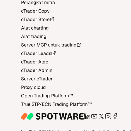
Perangkat mitra
cTrader Copy
cTrader Store
Alat charting
Alat trading
Server MCP untuk trading
cTrader Leads
cTrader Algo
cTrader Admin
Server cTrader
Proxy cloud
Open Trading Platform‎™‎
True STP/ECN Trading Platform‎™‎
LinkedIn
YouTube
X
Instagra
Face