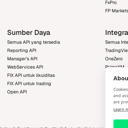
FxPro
FP Market
Sumber Daya
Integra
Semua API yang tersedia
Semua Inte
Reporting API
TradingVi
Manager’s API
OneZero
WebServices API
PrimeXM
FIX API untuk likuiditas
FXBO
About
FIX API untuk trading
Trading Ce
Cookies
Open API
and ass
are pro
Learn 
m
book