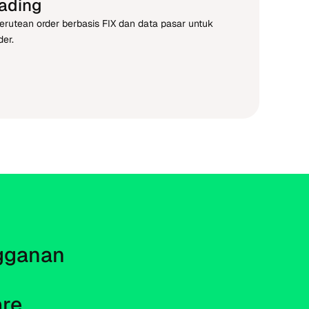
rading
perutean order berbasis FIX dan data pasar untuk
er.
gganan 
re