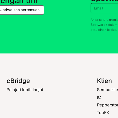
engan tim
Email
Jadwalkan pertemuan
Anda setuju untuk
Spotware tidak me
atau pihak ketiga.
cBridge
Klien
Pelajari lebih lanjut
Semua kli
IC
Peppersto
TopFX