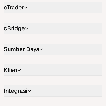
cTrader
cBridge
Sumber Daya
Klien
Integrasi