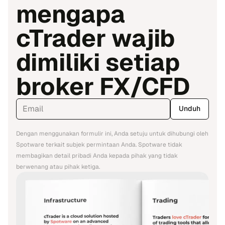
mengapa
cTrader wajib
dimiliki setiap
broker FX/CFD
Unduh
Dengan menggunakan formulir ini, Anda setuju untuk dihubungi oleh
Spotware terkait subjek permintaan Anda. Spotware tidak
membagikan detail pribadi Anda kepada pihak yang tidak
berwenang atau pihak ketiga.