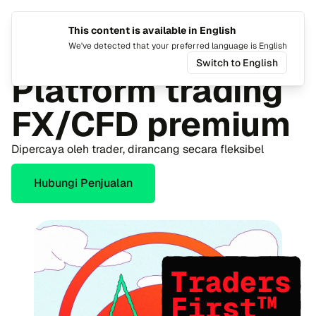
This content is available in English
Ganti b
Alih
We've detected that your preferred language is English
Switch to English
Platform trading
FX/CFD premium
Dipercaya oleh trader, dirancang secara fleksibel
Hubungi Penjualan