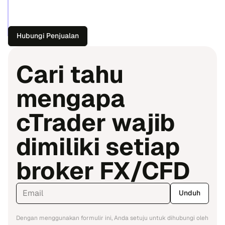
Hubungi Penjualan
Cari tahu
mengapa
cTrader wajib
dimiliki setiap
broker FX/CFD
*
Unduh
Dengan menggunakan formulir ini, Anda setuju untuk dihubungi oleh