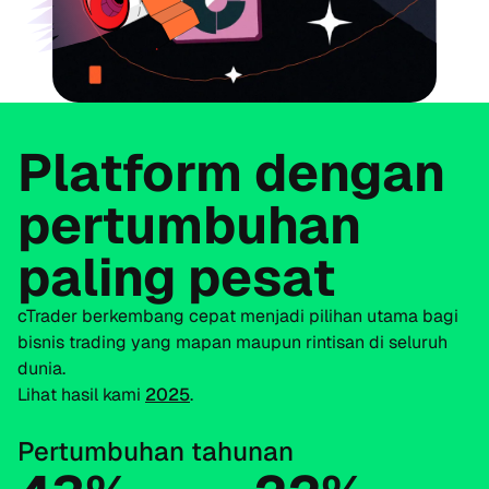
Platform dengan
pertumbuhan
paling pesat
cTrader berkembang cepat menjadi pilihan utama bagi
bisnis trading yang mapan maupun rintisan di seluruh
dunia.
Lihat hasil kami
2025
.
Pertumbuhan tahunan