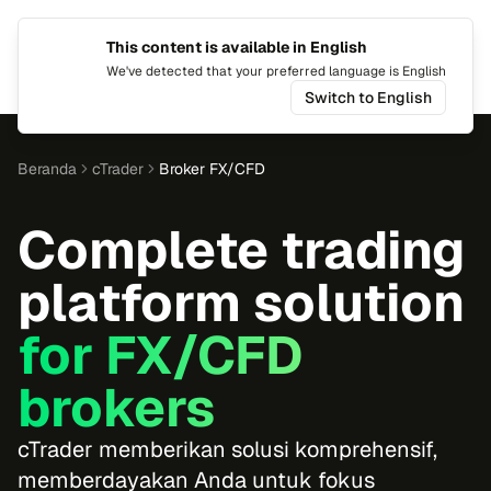
This content is available in English
Ganti b
Alih
We've detected that your preferred language is English
Switch to English
Beranda
cTrader
Broker FX/CFD
Complete trading
platform solution
for FX/CFD
brokers
cTrader memberikan solusi komprehensif,
memberdayakan Anda untuk fokus