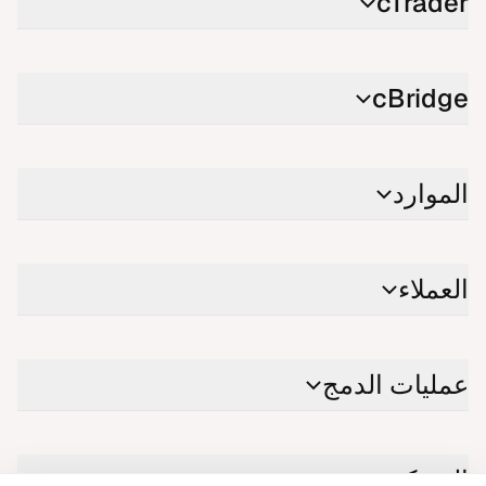
cTrader
cBridge
الموارد
العملاء
عمليات الدمج
الشركة