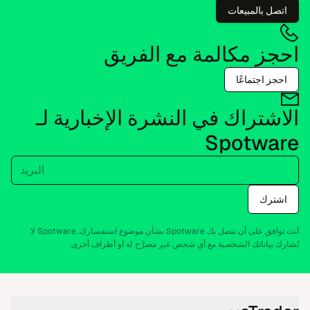
اتصل بالمبيعات
احجز مكالمة مع الفريق
احجز اجتماعًا
الاشتراك في النشرة الإخبارية لـ
Spotware
البريد
اشترك
أنت توافق على أن تتصل بك Spotware بشأن موضوع استفسارك. Spotware لا
تُشارك بياناتك الشخصية مع أي شخص غير مصرَّح له أو أطراف أخرى.