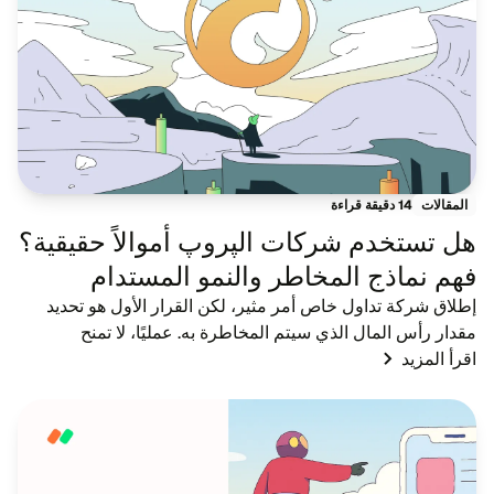
14 دقيقة قراءة
المقالات
هل تستخدم شركات الپروپ أموالاً حقيقية؟
فهم نماذج المخاطر والنمو المستدام
إطلاق شركة تداول خاص أمر مثير، لكن القرار الأول هو تحديد
مقدار رأس المال الذي سيتم المخاطرة به. عمليًا، لا تمنح
اقرأ المزيد
الشركات المشاركين الجدد حسابات حقيقية كبيرة على الفور. يبدأ
المرشحون في بيئات تجريبية، ح...