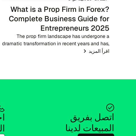
What is a Prop Firm in Forex?
Complete Business Guide for
Entrepreneurs 2025
The prop firm landscape has undergone a
dramatic transformation in recent years and has,
in fact, become one of the most significant
اقرأ المزيد
developments in the forex trading ecosystem. A
proprietary trading...
اتصل بفريق 
المبيعات لدينا
ال