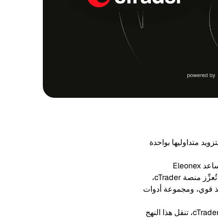
Eleonex، وهي شركة پروپ للتداول العالمي تم إطلاقها حديثًا، عن شراكتها مع cTrader لتزويد متداوليها بواحدة
من خلال ظروف التداول التنافسية، ونماذج التقييم الواضحة، والدعم المتمحور حول المتداول، تساعد Eleonex
المتداولين الطموحين وذوي الخبرة على حد سواء في توسيع نطاق مسيرتهم المهنية في التداول. تُعزِّز منصة cTrader،
ية، وتنفيذ قوي، ومجموعة أدوات
تتمثل إحدى نقاط القوة الأساسية لـ Eleonex في معيارها العالي من الشفافية. من خلال إضافة cTrader، تنقل هذا النهج