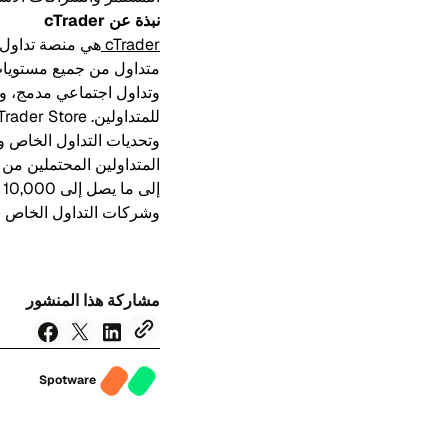
نبذة عن cTrader
cTrader
المتداولين المحتملين م
وشركات التداول الخاص بأكثر من 100 تكامل مع جهات خارجية عبر واجهات بر
مشاركة هذا المنشور
Spotware