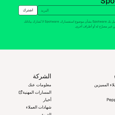
اشترك
أنت توافق على أن تتصل بك Spotware بشأن موضوع استفسارك. Spotware لا تُشارك بياناتك
ير مصرَّح له أو أطراف أخرى.
الشركة
لاء المميزين
معلومات عنك
المسارات المهنية
Pep
أخبار
شهادات العملاء
الفريق