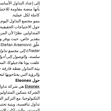
كاملة لكل عملية.
بتقدير خاص، حيث يوفر واج
علّق Stefan Arsenovic، الرئيس التنفيذي لشركة Eleonex LLC، قائلاً:
سلسة، والوصول إلى أدوات
علقت يوتا هادجيلوكا، المديرة 
بيئة التداول نقطة فارقة 
والرؤية التي يحتاجونها لت
حول Eleonex
Eleonex
هي شركة تداول پ
الشركة بتمكين المتداولين
تداول تنافسية، وبنية تحتي
المستمر والشراكات الاستراتيجية، تهدف Eleonex إلى تقديم تجربة تداول 