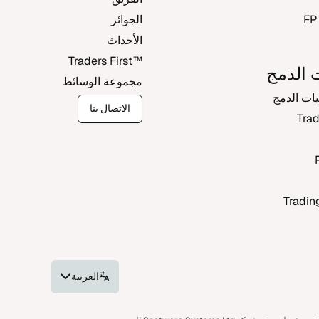
FP
الجوائز
الأحداث
Traders First‎™‎
 الدمج
مجموعة الوسائط
ات الدمج
الاتصال بنا
Tra
Tradin
العربية