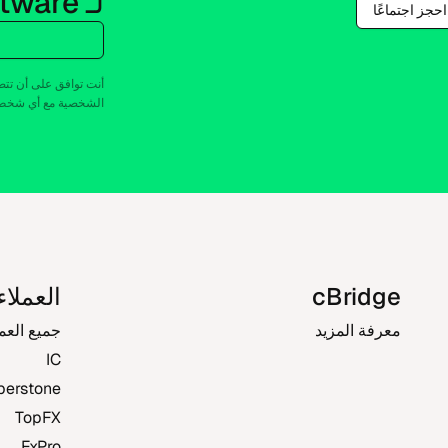
لـ Spotware
احجز اجتماعًا
البريد
الشخصية مع أي شخص غ
cBridge
العملاء
معرفة المزيد
جميع العم
IC
perstone
TopFX
FxPro