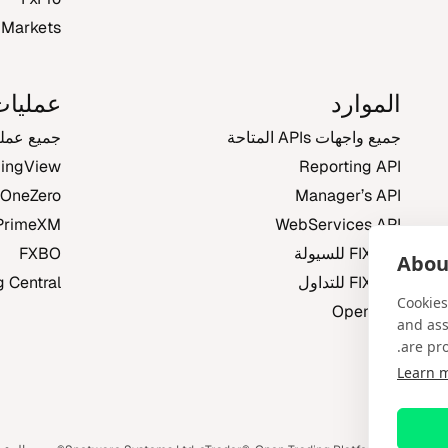
 Markets
الموارد
عمليات
جميع واجهات APIs المتاحة
جميع عملي
dingView
Reporting API
OneZero
Manager’s API
PrimeXM
WebServices API
FIX API للسيولة
FXBO
About
FIX API للتداول
g Central
Cookies
Open API
and ass
are pro
Learn 