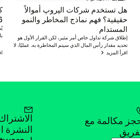
هل تستخدم شركات الپروپ أموالاً
ك
حقيقية؟ فهم نماذج المخاطر والنمو
026
المستدام
يُ
إطلاق شركة تداول خاص أمر مثير، لكن القرار الأول هو
ال
تحديد مقدار رأس المال الذي سيتم المخاطرة به. عمليًا، لا
ال
اقرأ المزيد
تمنح الشركات المشاركين الجدد حسابات حقيقية كبيرة
اق
على الفور. يبدأ المرشحون في بيئات تجريبية، ح...
احجز مكالمة مع 
فريق