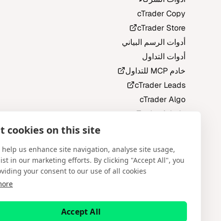
cTrader Copy
cTrader Store
أدوات الرسم البياني
أدوات التداول
خادم MCP للتداول
cTrader Leads
cTrader Algo
cTrader Admin
خادم cTrader
 cookies on this site
سحابة الوكيل
 help us enhance site navigation, analyse site usage,
Open Trading Platform‎™‎
ist in our marketing efforts. By clicking "Accept All", you
True STP/ECN Trading Platform‎™‎
viding your consent to our use of all cookies.
more
Facebook
Instagram
X
YouTube
LinkedIn
Accept All