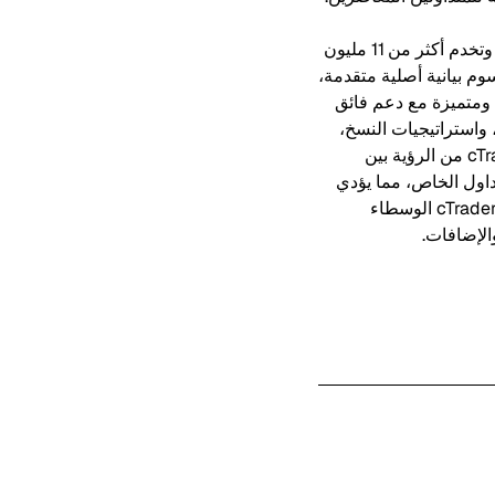
هي منصة تداول متميزة تم إطلاقها في عام 2010، مبنية على مبادئ Traders First™، وتخدم أكثر من 11 مليون
شركة تداول خاص. مع رسوم بيانية أصلية متقدمة،
ت التداول، تقدم cTrader تجربة تداول قوية ومتميزة مع دعم فائق
ؤشرات، واستراتيجيات النسخ،
وتحديات التداول الخاص والإضافات. بالنسبة للوسطاء وشركات التداول الخاص، يزيد cTrader Store من الرؤية بين
اول الخاص، مما يؤدي
إلى ما يصل إلى 10,000 زيارة يومية. كمنصة تداول مفتوحة Open Trading Platform™، يدعم cTrader الوسطاء