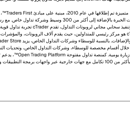
متداول من جميع مستويات الخبرة بالإضافة إلى أكثر من 300 وسيط و
وتداول اجتماعي مدمج، وتنفيذ سحابي مجاني لروبوتا
للمتداولين. cTrader Store هو مركز رئيسي للمتداولين، حيث يقدم آلاف الروبوتات، والم
ن خلال أقسام مخصصة للوسطاء، وشركات التداول الخاص، وتحديات التد
مجة التطبيقات والإضافات.