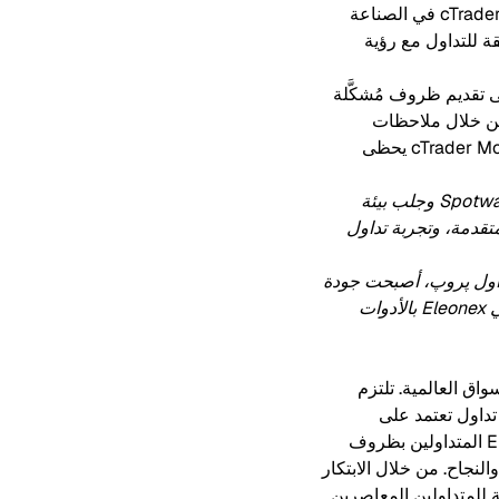
إلى إعداد التداول الأساسي: فقد شكّلت الثقة والشفافية تطوير المنصة منذ البداية. تُعرف منصة cTrader في الصناعة
ة للاحتيال، وتعمل كعلامة مصداقية لكل شريك، ممّا يمنح متداولي Eleonex الثقة للتداول مع رؤية
لتداول اليوم، وكذلك التوقعات للبيئة التي يعتمد عليها المتداولون. تهدف Eleonex إلى تقديم ظروف مُشكَّلة
ينها باستمرار من خلال ملاحظات
المتداولين. نظرًا لأن المزيد من المتداولين يفضلون التداول عبر الهاتف المحمول اليوم، فإن cTrader Mobile يحظى
"يسعدنا الشراكة مع Spotware وجلب بيئة
ولوجيا المتقدمة، وتجربة تداول
داول پروپ، أصبحت جودة
، ستدعم cTrader الآن متداولي Eleonex بالأدوات
اق العالمية. تلتزم
تداول تعتمد على
التكنولوجيا. مع التركيز القوي على أسواق الاتحاد الأوروبي والمملكة المتحدة وكندا، تدعم Eleonex المتداولين بظروف
النجاح. من خلال الابتكار