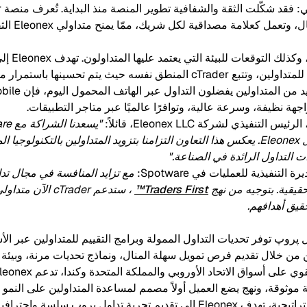
بأنها منصة مقاوم
ينمو مجتمع ا
حول الاحتياجات الحقيقية للمتداولين، وتتبع cTrader المنطق نفسه حيث يتم تحس
هة نظيفة، وسرعة عالية، وتوافرًا عالميًا عبر متاجر التطبيقات.
cTrader إلى مجتمع تداول Eleonex. يعكس هذا التعاون التزامنا بتزويد المتداولين بالتكن
 التداول الرائدة في الصناعة."
التنفيذية للعمليات في Spotware:
مع تزايد المنافسة في مجال ت
حقيقية. بتوجيه من نهج
Traders First™
حقيق أهدافهم.
روپ توفر تحديات التداول الممولة وبرامج التقييم للمتداولين عبر الأسو
 من خلال تقديم فرص تمويل سهلة المنال، ونماذج تحديات مرنة، وبيئة 
ة موثوقة، ونهج يضع العميل أولاً مصمم لمساعدة المتداولين على النمو و
پروپ سلسة واحترافية للمتداولين المعاصرين.