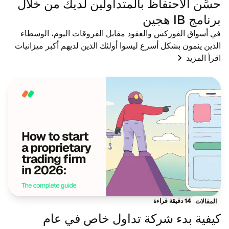
حسِّن الاحتفاظ بالمتداولين لديك من خلال
برنامج IB هجين
في أسواق الفوركس والعقود مقابل الفروقات اليوم، الوسطاء
الذين ينمون بشكل أسرع ليسوا أولئك الذين لديهم أكبر ميزانيات
اقرأ المزيد
إعلانية - بل هم أولئك الذين لديهم شبكات وسطاء معرِّفين قوية.
بينما تصبح الإعلانات الت...
14 دقيقة قراءة
المقالات
كيفية بدء شركة تداول خاص في عام