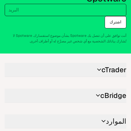
البريد
اشترك
أنت توافق على أن تتصل بك Spotware بشأن موضوع استفسارك. Spotware لا
تُشارك بياناتك الشخصية مع أي شخص غير مصرَّح له أو أطراف أخرى.
cTrader
cBridge
الموارد