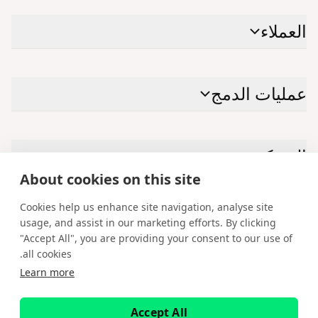
العملاء
عمليات الدمج
الشركة
About cookies on this site
Cookies help us enhance site navigation, analyse site
الاتصال بنا
usage, and assist in our marketing efforts. By clicking
"Accept All", you are providing your consent to our use of
Facebook
Instagram
X
YouTube
LinkedIn
all cookies.
Learn more
العربية
حقوق الطبع والنشر © 2026 لشركة ®Spotware Systems Ltd. cTrader®, Open
Accept All
Trading Platform®, Chart Streams®, ChartShot®, Traders First®. جميع