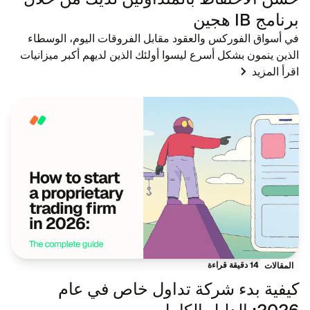
برنامج IB هجين
في أسواق الفوركس والعقود مقابل الفروقات اليوم، الوسطاء
الذين ينمون بشكل أسرع ليسوا أولئك الذين لديهم أكبر ميزانيات
اقرأ المزيد
إعلانية - بل هم أولئك الذين لديهم شبكات وسطاء معرِّفين قوية.
بينما تصبح الإعلانات الت...
14 دقيقة قراءة
المقالات
كيفية بدء شركة تداول خاص في عام