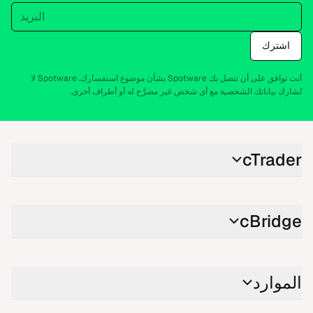
البريد
اشترك
أنت توافق على أن تتصل بك Spotware بشأن موضوع استفسارك. Spotware لا
تُشارك بياناتك الشخصية مع أي شخص غير مصرَّح له أو أطراف أخرى.
cTrader
cBridge
الموارد