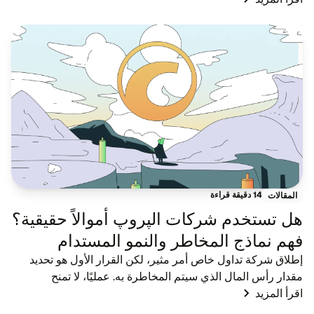
trading ecosystem. A proprietary trading...
14 دقيقة قراءة
المقالات
هل تستخدم شركات الپروپ أموالاً حقيقية؟
فهم نماذج المخاطر والنمو المستدام
إطلاق شركة تداول خاص أمر مثير، لكن القرار الأول هو تحديد
مقدار رأس المال الذي سيتم المخاطرة به. عمليًا، لا تمنح
اقرأ المزيد
الشركات المشاركين الجدد حسابات حقيقية كبيرة على الفور. يبدأ
المرشحون في بيئات تجريبية، ح...