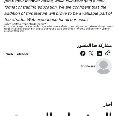
grow their follower bases, while followers gain a new
format of trading education. We are confident that the
addition of this feature will prove to be a valuable part of
the cTrader Web experience for all our users.”
<a href="https://app.ctrader.com/?
utm_source=spotwarecom&utm_medium=news&utm_campaign=chart_stream&noprocess"
target="_blank" class="btn btn-lg btn-round px-5 btn-green fw-bold btn-center"> Launch
cTrader Web </a>
مشاركة هذا المنشور
Web
cTrader
Spotware
أخبار