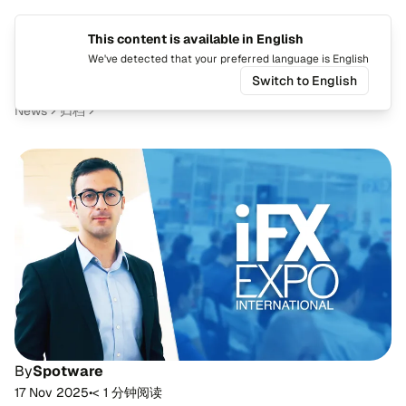
This content is available in English
Switch 
Togg
We've detected that your preferred language is English
Switch to English
News
归档
By
Spotware
17 Nov 2025
•
< 1 分钟阅读