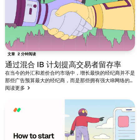
2 分钟阅读
文章
通过混合 IB 计划提高交易者留存率
在当今的外汇和差价合约市场中，增长最快的经纪商并不是
那些广告预算最大的经纪商，而是那些拥有强大I​B网络的经
纪商。 随着传统广告变得越来越昂贵、监管更严格且信任
阅读更多
度降低，介绍经纪商（I​B）计划被外汇/差价合约经纪商广
泛用作关键获取渠道之一。 为什么？ 因为I​B不仅仅是在做
广告，他们已经深入到交易者做出决策的对话中。 如果您
仍然仅仅依赖付费广告活动，那么您就错过了顶级经纪商多
年来一直在使用的增长引...