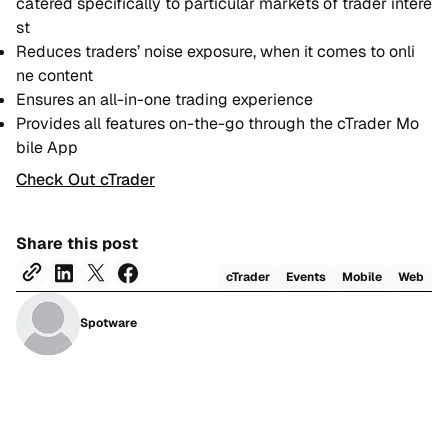
ca​te​red spe​ci​fi​ca​lly to par​ti​cu​lar mar​ke​ts of tra​der in​te​re​
st
Re​du​ces tra​ders’ noi​se expo​su​re, when it co​mes to on​li​
ne con​tent
En​su​res an all-in-one tra​ding expe​rien​ce
Provi​des all fea​tu​res on-the-go throu​gh the cTra​der Mo​
bi​le App
Che​ck Out cTra​der
Share this post
cTra​der
Even​ts
Mo​bi​le
Web
Spotware