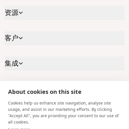
资源
客户
集成
公司
About cookies on this site
Cookies help us enhance site navigation, analyse site
usage, and assist in our marketing efforts. By clicking
联系我们
"Accept All", you are providing your consent to our use of
all cookies.
Lin​ke​dIn
You​Tu​be
X
In​sta​g​ram
Fa​ce​book