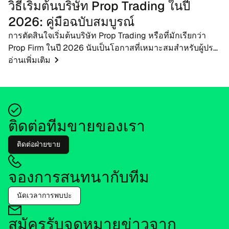
วิ​ธี​เริ่ม​ต้น​บริ​ษัท Prop Trading ในปี
2026: คู่​มือฉบับ​สม​บูรณ์
การ​ตัด​สิน​ใจ​เริ่ม​ต้น​บริ​ษัท Prop Trading หรือ​ที่​ม​ัก​เรียกว่า
Prop Firm ในปี 2026 นับ​เป็น​โอ​กาสที่​เหมาะ​สม​สำ​หรับ​ผู้​ประ​
กอบ​การ​ด้าน​ฟิน​เทค โบรก​เกอร์ และผู้​ให้​ความ​รู้​ด้าน​การ​เทรด
อ่าน​เพิ่ม​เติม
ข...
ติด​ต่อ​ที​ม​ขายของ​เรา
ติด​ต่อฝ่าย​ขาย
จอง​การ​สนท​นา​กับ​ทีม
นัด​เว​ลา​การพบ​ปะ
สมัครรับ​จด​หมายข่าว​จาก