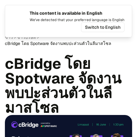
This content is available in English
เปลี่ยน​ภ
สลับ​เ
We've detected that your preferred language is English
Switch to English
ข่าว
ข่าว​บริ​ษัท
cBridge โดย Spotware จัด​งาน​พบ​ปะ​ส่วน​ตัว​ใน​ลี​มาส​โซล
cBridge โดย
Spotware จัด​งาน​
พบ​ปะ​ส่วน​ตัว​ใน​ลี​
มาส​โซล