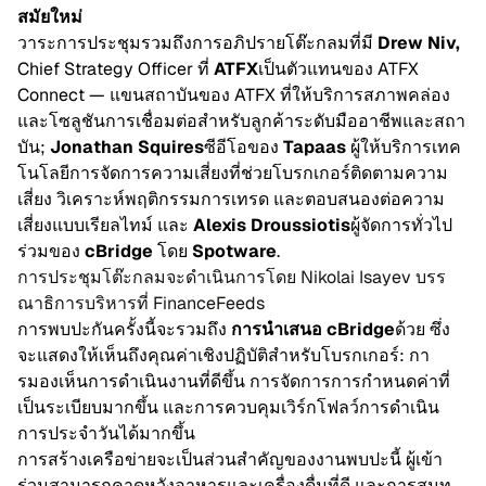
สมัย​ใหม่
วา​ระ​การ​ประ​ชุมรวมถึง​กา​รอภิ​ปราย​โต๊ะ​กลม​ที่มี
Drew Niv,
Chief Strategy Officer ที่
ATFX
เป็น​ตัว​แทน​ของ ATFX
Connect — แขน​สถา​บัน​ของ ATFX ที่​ให้บริ​การ​สภาพคล่อง​
และ​โซ​ลู​ชัน​การ​เชื่อม​ต่อสำ​หรับ​ลูก​ค้า​ระ​ดับ​มือ​อา​ชี​พและ​สถา​
บัน;
Jonathan Squires
ซี​อี​โอของ
Tapaas
ผู้​ให้บริ​การ​เทค​
โน​โลยี​การ​จัด​การ​ความ​เสี่ยง​ที่ช่วย​โบรก​เกอร์​ติด​ตาม​ความ​
เสี่ยง วิ​เคราะห์​พฤติ​กรรม​การ​เทรด และ​ตอบ​สนอง​ต่อ​ความ​
เสี่ยง​แบบ​เรียล​ไทม์ และ
Alexis Droussiotis
ผู้​จัด​การ​ทั่ว​ไป
ร่วม​ของ
cBridge
โดย
Spotware
.
การ​ประ​ชุม​โต๊ะ​กลม​จะ​ดำ​เนิน​การ​โดย Nikolai Isayev บรร​
ณา​ธิ​การ​บริ​หาร​ที่ FinanceFeeds
การพบ​ปะ​กัน​ครั้ง​นี้จะ​รวมถึง
การ​นำ​เสนอ cBridge
ด้วย ซึ่ง​
จะ​แสดง​ให้​เห็นถึง​คุณ​ค่า​เชิง​ปฏิ​บัติสำ​หรับ​โบรก​เกอร์: กา​
รมอง​เห็น​การ​ดำ​เนิน​งาน​ที่ดี​ขึ้น การ​จัด​การ​การ​กำ​หน​ด​ค่า​ที่​
เป็นระ​เบียบ​มาก​ขึ้น และ​การ​ควบ​คุม​เวิร์ก​โฟลว์​การ​ดำ​เนิน​
การ​ประ​จำ​วัน​ได้​มาก​ขึ้น
การ​สร้าง​เครือ​ข่ายจะ​เป็น​ส่วน​สำ​คัญ​ของ​งาน​พบ​ปะ​นี้ ผู้​เข้า
ร่วม​สา​มารถ​คาด​หวัง​อา​หารและ​เครื่อง​ดื่ม​ที่ดี และ​การ​สนท​