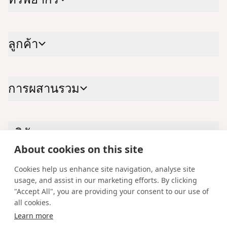
ลูก​ค้า
การผสาน​รวม
บริ​ษัท
About cookies on this site
Cookies help us enhance site navigation, analyse site
ติด​ต่อ​เรา
usage, and assist in our marketing efforts. By clicking
"Accept All", you are providing your consent to our use of
LinkedIn
YouTube
X
Instagram
Facebook
all cookies.
Learn more
ไทย