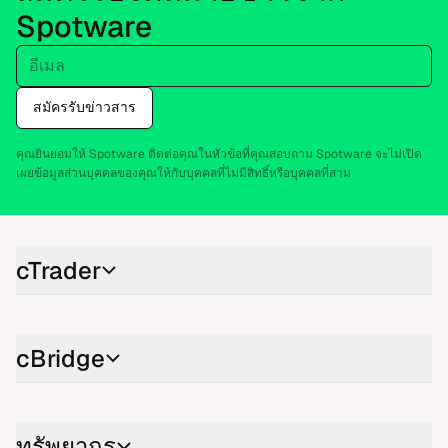
Spotware
อี​เมล
สมัครรับ​ข่าว​สาร
คุณยิน​ยอม​ให้ Spotware ติด​ต่อ​คุณ​ใน​หัว​ข้อ​ที่​คุณสอบ​ถาม Spotware จะ​ไม่​เปิด​
เผยข้อ​มูล​ส่วน​บุค​คลของ​คุณ​ให้​กับ​บุค​คลที่​ไม่มี​สิทธิ์หรือ​บุค​คลที่​สาม
cTrader
cBridge
ทรัพ​ยา​กร