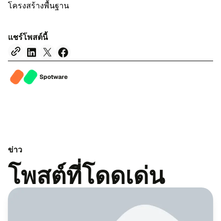
โครง​สร้าง​พื้น​ฐาน
แชร์​โพสต์​นี้
Spotware
ข่าว
โพสต์ที่โดด​เด่น