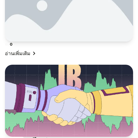
0
อ่าน​เพิ่ม​เติม