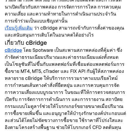
นา​เปิด​เกี่ยว​กับ​สภาพคล่อง การ​จัด​การ​การ​ไหล การ​ควบ​คุม​
ความ​เสี่ยง และ​ความ​ท้า​ทาย​ใน​การ​ดำ​เนิน​งาน​ประ​จำ​วัน
การ​เข้าร่วม​เป็น​แบบ​เชิญเท่า​นั้น
เรียน​รู้​เพิ่ม​เติม
ว่า cBridge สา​มารถ​เข้า​กับ​การ​ตั้ง​ค่า​ของ​คุณ
และ​ส​นับ​สนุน​การ​เติบ​โต​ในอนา​คต​ได้อย่าง​ไร
เกี่ยว​กับ cBridge
cBridge
โดย Spotware เป็น​สะ​พาน​สภาพคล่อง​ที่​คุ้มค่า ซึ่ง​
กำ​จัด​ค่า​ธรรม​เนียม​ปริ​มาณและ​ค่า​ธรรม​เนียม​แฝง​ทั้ง​หมด
เป็น​โซ​ลู​ชัน​ที่​ไม่ขึ้น​กับ​แพลต​ฟอร์​ม​ที่​เชื่อม​ต่อ​แพลต​ฟอร์​ม​การ
ซื้อ​ขาย MT4, MT5, cTrader และ FIX API กับ​ผู้​ให้สภาพคล่อง​
หลาย​ราย cBridge ให้บริ​การ​การรวม​รา​คา​แบบ​เรียล​ไทม์
การ​กำ​หน​ด​เส้น​ทาง​คำ​สั่ง​ที่ยืด​หยุ่น และ​การ​ควบ​คุม​การ​จัด​
การ​ความ​เสี่ยง​แบบ​บู​รณา​การ ใน​ขณะ​ที่​ให้​การ​ตรวจ​สอบ​การ​
เปิดรับ การ​จัด​การ​การ​ดำ​เนิน​การ และ​การ​ราย​งาน สถา​ปัตย​
กรรม​แบบ​โม​ดู​ลาร์ช่วย​ให้โบรก​เกอร์​ขยายขนาด​เมื่อปริ​มาณ​
การซื้อ​ขาย​เพิ่ม​ขึ้น และ​อนุ​ญาต​ให้บำ​รุง​รัก​ษา​องค์​ประ​กอบ​แต่​
ละ​ส่วน​ได้โดย​ไม่​ขัด​ขวาง​การซื้อ​ขาย ใช้รา​คา​ที่​โปร่ง​ใสและ​
อิง​ตาม​โครง​สร้าง​พื้น​ฐาน ช่วย​ให้โบรก​เกอร์ CFD ลด​ต้น​ทุน​