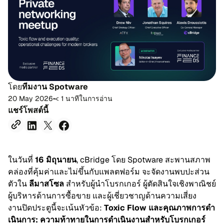
โดย
ที​ม​งาน Spotware
20 May 2026
•
< 1 นา​ที​ใน​กา​รอ่าน
แชร์​โพสต์​นี้
ใน​วัน​ที่
16 มิ​ถุ​นา​ยน
, cBridge โดย Spotware สะ​พาน​สภาพ
คล่อง​ที่​คุ้มค่า​และ​ไม่ขึ้น​กับ​แพลต​ฟอร์ม จะ​จัด​งาน​พบ​ปะ​ส่วน​
ตัว​ใน
ลี​มาส​โซล
สำ​หรับ​ผู้​นำ​โบรก​เกอร์ ผู้​ตัด​สิน​ใจ​เชิง​พา​ณิชย์
ผู้​บริ​หาร​ด้าน​การซื้อ​ขาย และผู้​เชี่ยว​ชาญด้าน​ความ​เสี่ยง
งาน​ปิด​ประ​ตูนี้จะ​เน้น​หัว​ข้อ:
Toxic Flow และ​คุณ​ภาพ​การ​ดำ​
เนิน​การ: ความ​ท้า​ทาย​ใน​การ​ดำ​เนิน​งาน​สำ​หรับ​โบรก​เกอร์​