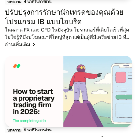
4 นา​ที​ใน​กา​รอ่าน
บท​ความ
ปรับ​ปรุง​การรัก​ษา​นัก​เทร​ด​ของ​คุณด้วย​
โปร​แกรม IB แบบ​ไฮ​บริด
ใน​ตลาด FX และ CFD ใน​ปัจ​จุ​บัน โบรก​เกอร์​ที่​เติบ​โต​เร็วที่​สุด​
ไม่​ใช่ผู้​ที่มีงบ​โฆษ​ณา​ที่​ใหญ่ที่​สุด แต่​เป็นผู้​ที่มี​เครือ​ข่าย IB ที่​
แข็ง​แกร่ง ใน​ขณะ​ที่​การ​โฆษ​ณา​แบบ​ดั้ง​เดิม​มี​รา​ค...
อ่าน​เพิ่ม​เติม
5 นา​ที​ใน​กา​รอ่าน
บท​ความ