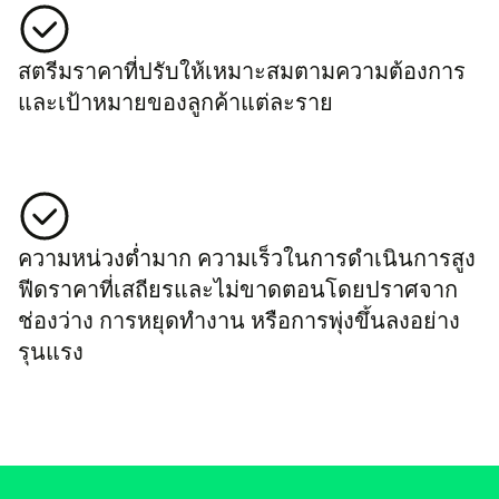
สตรี​ม​รา​คา​ที่ปรับ​ให้​เหมาะ​สม​ตาม​ความ​ต้อง​การ
และ​เป้า​หมายของ​ลูก​ค้า​แต่​ละ​ราย
ความ​หน่วง​ต่ำ​มาก ความ​เร็ว​ใน​การ​ดำ​เนิน​การ​สูง
ฟีดรา​คา​ที่​เสถียรและ​ไม่​ขาด​ตอน​โดย​ปราศ​จาก​
ช่อง​ว่าง การหยุด​ทำ​งาน หรือ​การพุ่ง​ขึ้น​ลงอย่าง​
รุน​แรง