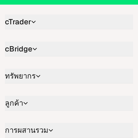
cTrader
cBridge
ทรัพ​ยา​กร
ลูก​ค้า
การผสาน​รวม