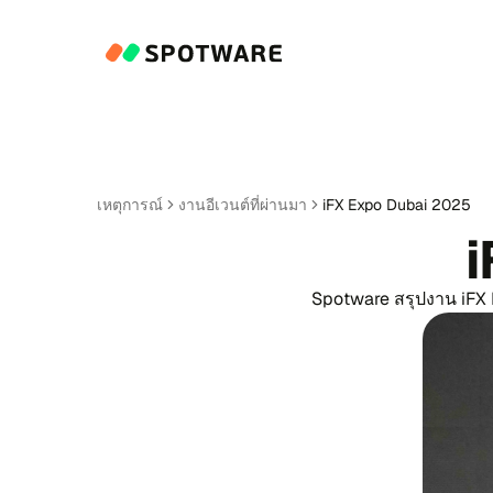
เหตุ​การณ์
งานอี​เวนต์ที่ผ่าน​มา
iFX Expo Dubai 2025
Spotware สรุป​งาน iFX Exp