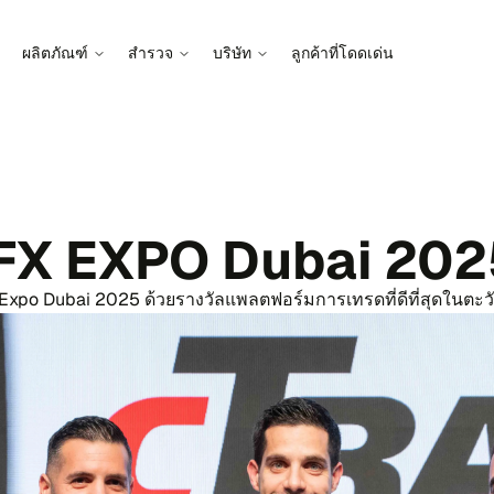
ผลิต​ภัณฑ์
สำ​รวจ
บริ​ษัท
ลูก​ค้า​ที่โดด​เด่น
iFX EXPO Dubai 202
o Dubai 2025 ด้วย​ราง​วัล​แพลต​ฟอร์​ม​การ​เทร​ด​ที่ดี​ที่​สุด​ใน​ตะ​