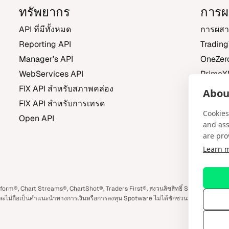
ทรัพ​ยา​กร
การผ
API ที่​มี​ทั้ง​หมด
การผสาน
Reporting API
Tradin
Manager’s API
OneZer
WebServices API
Prime
FIX API สำ​หรับ​สภาพคล่อง
FXBO
About
FIX API สำ​หรับ​การ​เทรด
Trading
Cookies
Open API
and ass
are pro
Learn 
m
book
rm®, Chart Streams®, ChartShot®, Traders First®. สงวน​ลิข​สิทธิ์ Spotware Systems 
​นั้น และ​ไม่ถือ​เป็น​คำ​แนะ​นำ​ทาง​การ​เงิน​หรือ​การลง​ทุน Spotware ไม่​ได้​ชัก​ชวน​นัก​ลง​ทุน​ราย​ย่