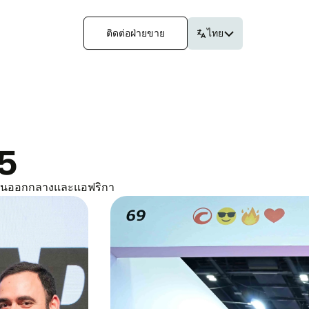
ติด​ต่อฝ่าย​ขาย
ไทย
5
วัน​ออก​กลาง​และ​แอฟ​ริ​กา