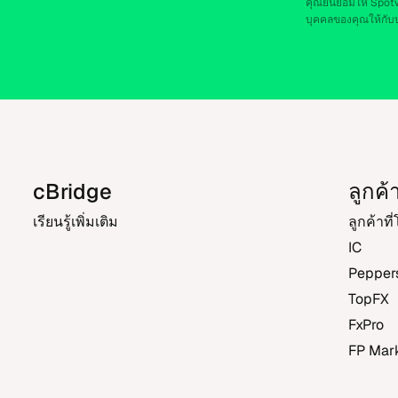
คุณยิน​ยอม​ให้ Spotwa
บุค​คลของ​คุณ​ให้​กับ​บุ
cBridge
ลูก​ค้
เรียน​รู้​เพิ่ม​เติม
ลูก​ค้า​ท
IC
Pepper
TopFX
FxPro
FP Mar