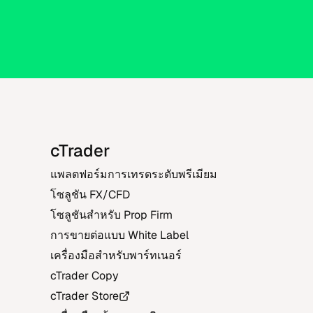
cTrader
แพลต​ฟอร์​ม​การ​เทร​ดระ​ดับ​พรี​เมียม
โซ​ลู​ชัน FX/CFD
โซ​ลู​ชัน​สำ​หรับ Prop Firm
การ​ขาย​ต่อ​แบบ White Label
เครื่อง​มือ​สำ​หรับ​พาร์ท​เนอร์
cTrader Copy
cTrader Store