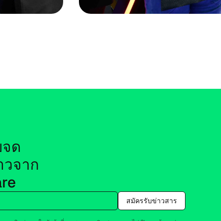
​จด​
ว​จาก 
re
สมัครรับ​ข่าว​สาร