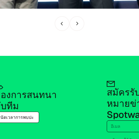
สไลด์ก่อน​หน้า
สไลด์ถัด​ไป
สมัครรับ
อง​การ​สนท​นา​
หมายข่า
ับ​ทีม
Spotwa
นัด​เว​ลา​การพบ​ปะ
อี​เมล