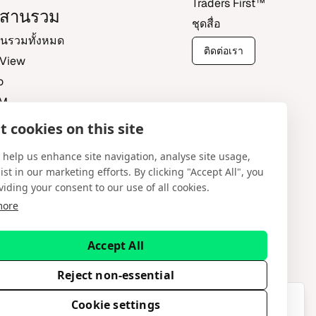
Traders First‎™‎
สาน​รวม
ชุด​สื่อ
​รวม​ทั้ง​หมด
ติด​ต่อ​เรา
gView
o
XM
 cookies on this site
 Central
 help us enhance site navigation, analyse site usage,
ist in our marketing efforts. By clicking "Accept All", you
viding your consent to our use of all cookies.
more
ไทย
Accept All
Ltd ให้บริ​การแพลต​ฟอร์​ม​เป็น​บริ​การและ​การ​พัฒ​นา​
Reject non-essential
อย การพึ่ง​พา​ข้อ​มูลนี้​เป็น​ความ​เสี่ยง​ของ​คุณเอง
This content is available in English
Cookie settings