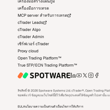
เครื่อง​มือสร้าง​แผน​ภูมิ
เครื่อง​มือ​การ​เทรด
MCP server สำ​หรับ​การ​เทรด
cTrader Leads
cTrader Algo
cTrader Admin
เซิร์ฟ​เวอร์ cTrader
Proxy cloud
Open Trading Platform‎™‎
True STP/ECN Trading Platform‎™‎
LinkedIn
YouTube
X
Instagra
Face
ลิข​สิทธิ์ © 2026 Spotware Systems Ltd. cTrader®, Open Trading Platfo
ซอฟต์​แวร์ ข้อ​มูลบน​เว็บ​ไซต์​นี้มี​ไว้​เพื่อ​วัต​ถุ​ประ​สงค์​ให้ข้อ​มูล​ทั่ว​ไป​เท่า
EULA
นโย​บาย​ความ​เป็น​ส่วน​ตัว
เงื่อน​ไขการ​ให้บริ​การ