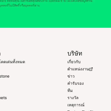
re ติด​ต่อ​คุณ​ใน​หัว​ข้อ​ที่​คุณสอบ​ถาม Spotware จะ​ไม่​เปิด​เผยข้อ​มูล​ส่วน​
ค​คลที่​ไม่มี​สิทธิ์หรือ​บุค​คลที่​สาม
า
บริ​ษัท
ี่โดด​เด่น​ทั้ง​หมด
เกี่ยว​กับ
ตำ​แหน่ง​งาน
stone
ข่าว
คำ​รับ​รอง
ทีม
kets
ราง​วัล
เหตุ​การณ์