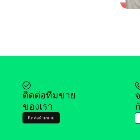
ติด​ต่อ​ที​ม​ขาย
จ
ของ​เรา
ก
ติด​ต่อฝ่าย​ขาย