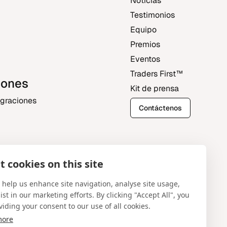
Noticias
Testimonios
Equipo
Premios
Eventos
Traders First‎™‎
iones
Kit de prensa
egraciones
Contáctenos
 cookies on this site
al
 help us enhance site navigation, analyse site usage,
ist in our marketing efforts. By clicking "Accept All", you
viding your consent to our use of all cookies.
more