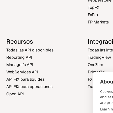
Pepperstone
TopFX
FxPro
FP Markets
Recursos
Integrac
Todas las API disponibles
Todas las int
Reporting API
TradingView
Manager’s API
OneZero
WebServices API
PrimeXM
API FIX para liquidez
FXBO
About
API FIX para operaciones
Trading Centr
Cookies
Open API
and ass
are pro
Learn 