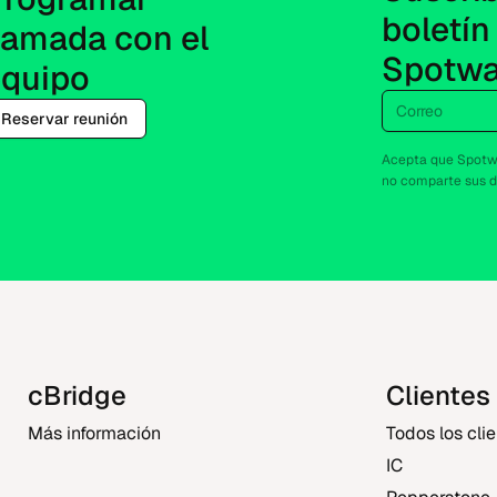
boletín 
lamada con el 
Spotwa
equipo
Correo
Reservar reunión
Acepta que Spotwa
no comparte sus d
cBridge
Clientes
Más información
Todos los cli
IC