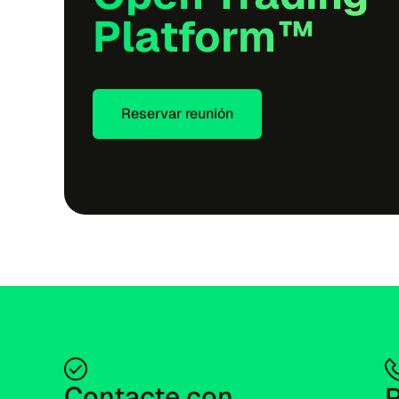
Platform™
Reservar reunión
Contacte con 
P