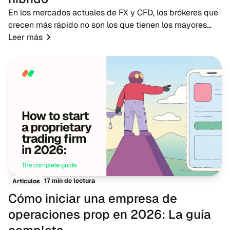
En los mercados actuales de FX y CFD, los brókeres que
crecen más rápido no son los que tienen los mayores
presupuestos publicitarios, sino los que cuentan con
Leer más
redes de IB sólidas. Mientras que la pub...
17 min de lectura
Artículos
Cómo iniciar una empresa de
operaciones prop en 2026: La guía