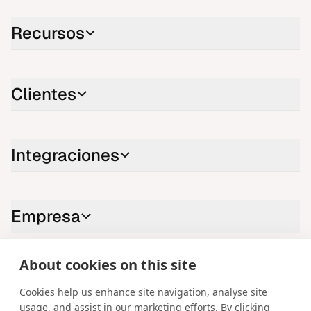
Recursos
Clientes
Integraciones
Empresa
About cookies on this site
Contáctenos
Cookies help us enhance site navigation, analyse site
LinkedIn
YouTube
X
Instagram
Facebook
usage, and assist in our marketing efforts. By clicking