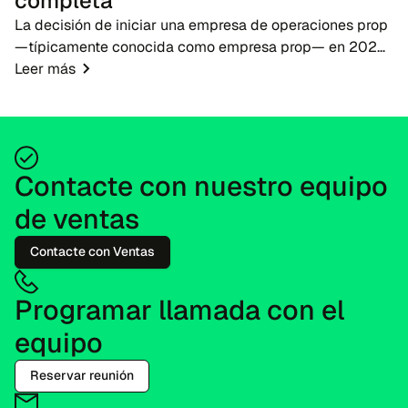
completa
La decisión de iniciar una empresa de operaciones prop
—típicamente conocida como empresa prop— en 2026
presenta una oportunidad oportuna para emprendedores
Leer más
de fintech, brókeres y educadores de operac...
Contacte con nuestro equipo
de ventas
Contacte con Ventas
Programar llamada con el
equipo
Reservar reunión