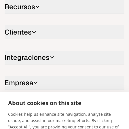
Recursos
Clientes
Integraciones
Empresa
About cookies on this site
Contáctenos
Cookies help us enhance site navigation, analyse site
LinkedIn
YouTube
X
Instagram
Facebook
usage, and assist in our marketing efforts. By clicking
"Accept All", you are providing your consent to our use of