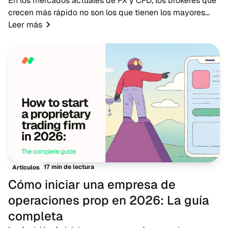
En los mercados actuales de FX y CFD, los brókeres que
crecen más rápido no son los que tienen los mayores
presupuestos publicitarios, sino los que cuentan con
Leer más
redes de IB sólidas. Mientras que la pub...
17 min de lectura
Artículos
Cómo iniciar una empresa de
operaciones prop en 2026: La guía
completa