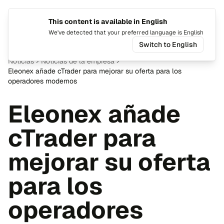
This content is available in English
Cambiar
Alte
We've detected that your preferred language is English
Switch to English
Noticias
Noticias de la empresa
Eleonex añade cTrader para mejorar su oferta para los
operadores modernos
Eleonex añade
cTrader para
mejorar su oferta
para los
operadores