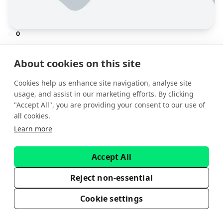
0
Leer más
About cookies on this site
Cookies help us enhance site navigation, analyse site
usage, and assist in our marketing efforts. By clicking
"Accept All", you are providing your consent to our use of
all cookies.
Learn more
Accept All
Reject non-essential
19 min de lectura
Artículos
Cookie settings
Mejore la retención de sus
operadores con un programa de IB