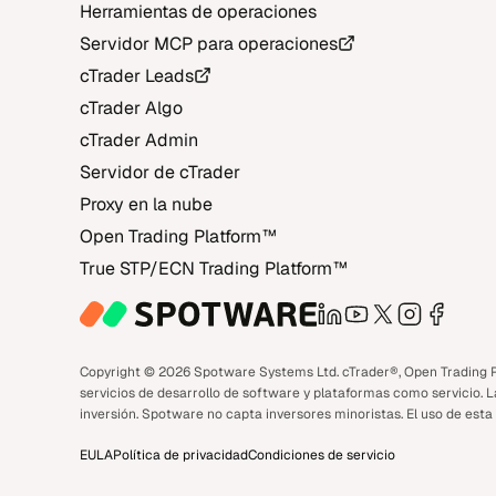
Herramientas de operaciones
Servidor MCP para operaciones
cTrader Leads
cTrader Algo
cTrader Admin
Servidor de cTrader
Proxy en la nube
Open Trading Platform‎™‎
True STP/ECN Trading Platform‎™‎
LinkedIn
YouTube
X
Instagra
Face
Copyright © 2026 Spotware Systems Ltd. cTrader®, Open Trading P
servicios de desarrollo de software y plataformas como servicio. 
inversión. Spotware no capta inversores minoristas. El uso de esta 
EULA
Política de privacidad
Condiciones de servicio