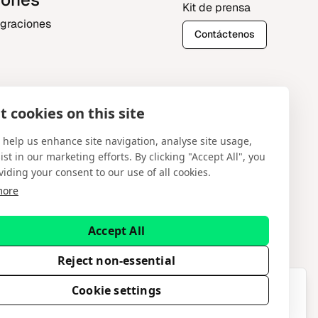
Kit de prensa
egraciones
Contáctenos
 cookies on this site
al
 help us enhance site navigation, analyse site usage,
ist in our marketing efforts. By clicking "Accept All", you
viding your consent to our use of all cookies.
more
Español
Accept All
ervados. Spotware Systems Ltd proporciona
y no constituye asesoramiento financiero ni de
Reject non-essential
This content is available in English
Cookie settings
We've detected that your preferred language is English