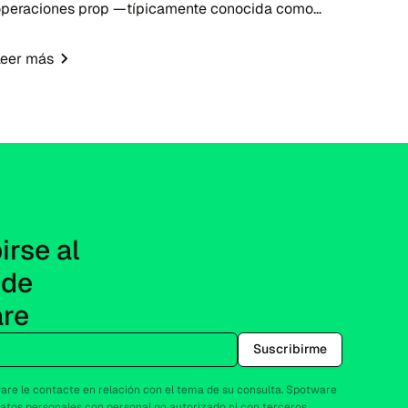
operaciones prop —típicamente conocida como
empresa prop— en 2026 presenta una
oportunidad oportuna para emprendedores de
Leer más
intech, brókeres y educadores de operac...
rse al 
de 
re
Suscribirme
re le contacte en relación con el tema de su consulta. Spotware
atos personales con personal no autorizado ni con terceros.