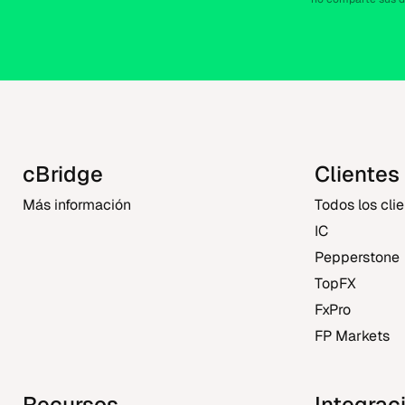
cBridge
Clientes
Más información
Todos los cli
IC
Pepperstone
TopFX
FxPro
FP Markets
Recursos
Integrac