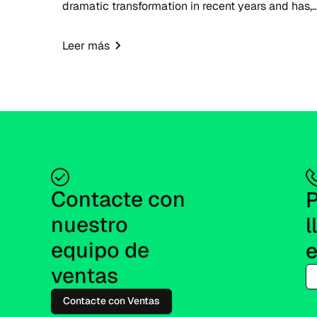
dramatic transformation in recent years and has,
in fact, become one of the most significant
developments in the forex trading ecosystem. A
Leer más
proprietary trading...
Contacte con 
P
nuestro 
l
equipo de 
ventas
Contacte con Ventas