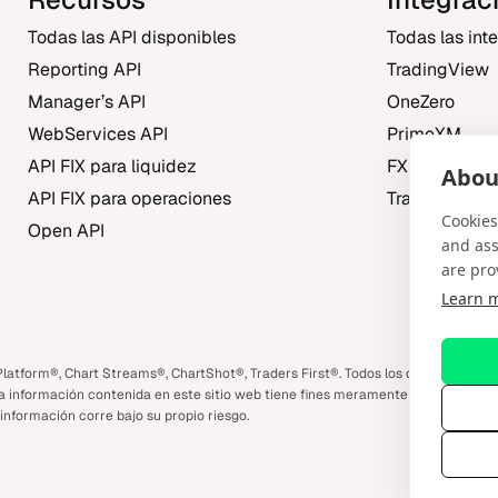
Todas las API disponibles
Todas las int
Reporting API
TradingView
Manager’s API
OneZero
WebServices API
PrimeXM
API FIX para liquidez
FXBO
About
API FIX para operaciones
Trading Centr
Cookies
Open API
and ass
are pro
Learn 
m
book
latform®, Chart Streams®, ChartShot®, Traders First®. Todos los derechos res
La información contenida en este sitio web tiene fines meramente informativos 
información corre bajo su propio riesgo.