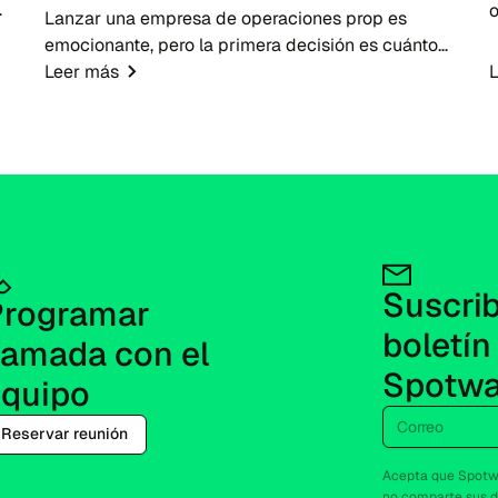
Lanzar una empresa de operaciones prop es
emocionante, pero la primera decisión es cuánto
capital arriesgar. En la práctica, las empresas no
Leer más
f
entregan a los nuevos participantes grandes
cuentas reales...
Suscribi
rogramar 
boletín 
lamada con el 
Spotwa
equipo
Correo
Reservar reunión
Acepta que Spotwa
no comparte sus d