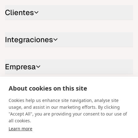
Clientes
Integraciones
Empresa
About cookies on this site
Contáctenos
Cookies help us enhance site navigation, analyse site
LinkedIn
YouTube
X
Instagram
Facebook
usage, and assist in our marketing efforts. By clicking
"Accept All", you are providing your consent to our use of
Español
all cookies.
Learn more
Copyright © 2026 Spotware Systems Ltd. cTrader®, Open Trading
Platform®, Chart Streams®, ChartShot®, Traders First®. Todos los