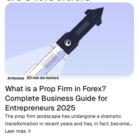
20 min de lectura
Artículos
What is a Prop Firm in Forex?
Complete Business Guide for
Entrepreneurs 2025
The prop firm landscape has undergone a dramatic
transformation in recent years and has, in fact, become
one of the most significant developments in the forex
Leer más
trading ecosystem. A proprietary trading...