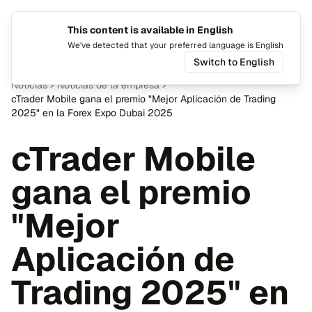
This content is available in English
Cambiar
Alte
We've detected that your preferred language is English
Switch to English
Noticias
Noticias de la empresa
cTrader Mobile gana el premio "Mejor Aplicación de Trading
2025" en la Forex Expo Dubai 2025
cTrader Mobile
gana el premio
"Mejor
Aplicación de
Trading 2025" en