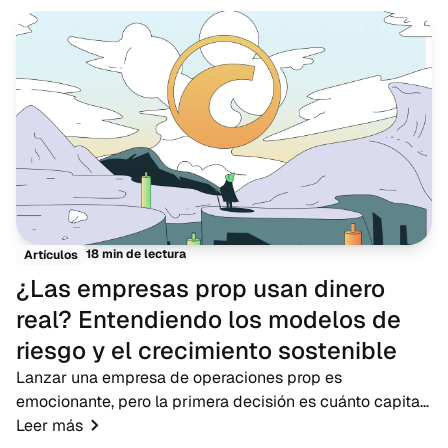
18 min de lectura
Artículos
¿Las empresas prop usan dinero
real? Entendiendo los modelos de
riesgo y el crecimiento sostenible
Lanzar una empresa de operaciones prop es
emocionante, pero la primera decisión es cuánto capital
arriesgar. En la práctica, las empresas no entregan a los
Leer más