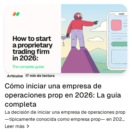
nuevos participantes grandes cuentas reales...
17 min de lectura
Artículos
Cómo iniciar una empresa de
operaciones prop en 2026: La guía
completa
La decisión de iniciar una empresa de operaciones prop
—típicamente conocida como empresa prop— en 2026
presenta una oportunidad oportuna para emprendedores
Leer más