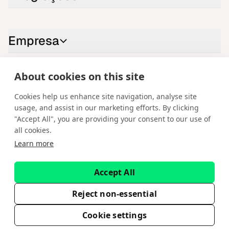
Empresa
About cookies on this site
Contacte-nos
Cookies help us enhance site navigation, analyse site
LinkedIn
YouTube
X
Instagram
Facebook
usage, and assist in our marketing efforts. By clicking
"Accept All", you are providing your consent to our use of
Portuguese
all cookies.
Learn more
Copyright © 2026 Spotware Systems Ltd. cTrader®, Open Trading
Platform®, Chart Streams®, ChartShot®, Traders First®. Todos os direitos
reservados. A Spotware Systems Ltd fornece plataforma como serviço
Accept All
(PaaS) e desenvolvimento de software. As informações contidas neste
website destinam-se apenas a fins informativos gerais e não constituem
aconselhamento financeiro ou de investimento. A Spotware não solicita
Reject non-essential
investidores de retalho. A confiança nestas informações é da sua inteira
responsabilidade.
Cookie settings
EULA
Política de Privacidade
Termos do Serviço