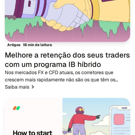
18 min de leitura
Artigos
Melhore a retenção dos seus traders
com um programa IB híbrido
Nos mercados FX e CFD atuais, os corretores que
crescem mais rapidamente não são os que têm os
maiores orçamentos de publicidade - são os que têm
Saiba mais
redes de IB fortes. Enquanto a publicidade tradicional...