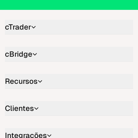
cTrader
cBridge
Recursos
Clientes
Integrações