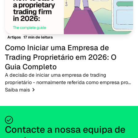
17 min de leitura
Artigos
Como Iniciar uma Empresa de
Trading Proprietário em 2026: O
Guia Completo
A decisão de iniciar uma empresa de trading
proprietário - normalmente referida como empresa prop
- em 2026 apresenta uma oportunidade oportuna para
Saiba mais
empreendedores de fintech, corretores e educadores...
Contacte a nossa equipa de