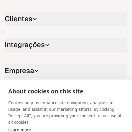
Clientes
Integrações
Empresa
About cookies on this site
Contacte-nos
Cookies help us enhance site navigation, analyse site
LinkedIn
YouTube
X
Instagram
Facebook
usage, and assist in our marketing efforts. By clicking
"Accept All", you are providing your consent to our use of
Portuguese
all cookies.
Learn more
Copyright © 2026 Spotware Systems Ltd. cTrader®, Open Trading