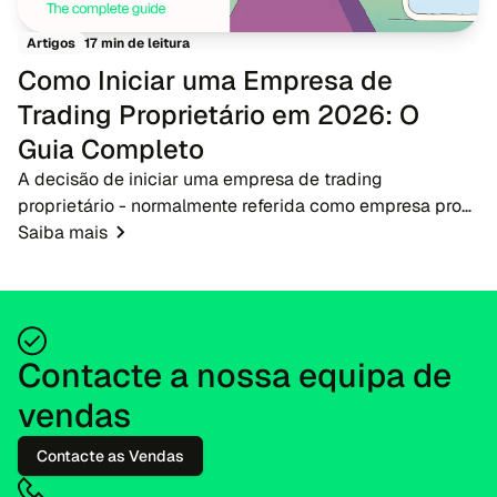
17 min de leitura
Artigos
Como Iniciar uma Empresa de
Trading Proprietário em 2026: O
Guia Completo
A decisão de iniciar uma empresa de trading
proprietário - normalmente referida como empresa prop
- em 2026 apresenta uma oportunidade oportuna para
Saiba mais
empreendedores de fintech, corretores e educadores...
Contacte a nossa equipa de
vendas
Contacte as Vendas