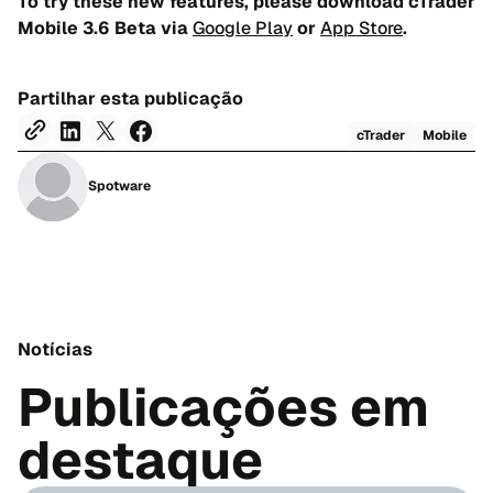
To try these new features, please download cTrader
Mobile 3.6 Beta via
Google Play
or
App Store
.
Partilhar esta publicação
cTrader
Mobile
Spotware
Notícias
Publicações em
destaque