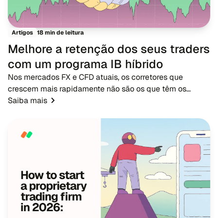
18 min de leitura
Artigos
Melhore a retenção dos seus traders
com um programa IB híbrido
Nos mercados FX e CFD atuais, os corretores que
crescem mais rapidamente não são os que têm os
maiores orçamentos de publicidade - são os que têm
Saiba mais
redes de IB fortes. Enquanto a publicidade tradicional...