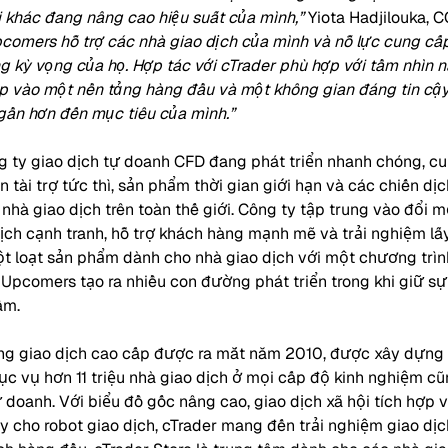
 khác đang nâng cao hiệu suất của mình,”
Yiota Hadjilouka, 
comers hỗ trợ các nhà giao dịch của mình và nỗ lực cung cấ
 kỳ vọng của họ. Hợp tác với cTrader phù hợp với tầm nhìn n
p vào một nền tảng hàng đầu và một không gian đáng tin cậy 
 gần hơn đến mục tiêu của mình.”
g ty giao dịch tự doanh CFD đang phát triển nhanh chóng, c
n tài trợ tức thì, sản phẩm thời gian giới hạn và các chiến dị
hà giao dịch trên toàn thế giới. Công ty tập trung vào đổi m
dịch cạnh tranh, hỗ trợ khách hàng mạnh mẽ và trải nghiệm lấ
t loạt sản phẩm dành cho nhà giao dịch với một chương trình
 Upcomers tạo ra nhiều con đường phát triển trong khi giữ sự 
tâm.
ng giao dịch cao cấp được ra mắt năm 2010, được xây dựng
hục vụ hơn 11 triệu nhà giao dịch ở mọi cấp độ kinh nghiệm 
ự doanh. Với biểu đồ gốc nâng cao, giao dịch xã hội tích hợp 
y cho robot giao dịch, cTrader mang đến trải nghiệm giao d