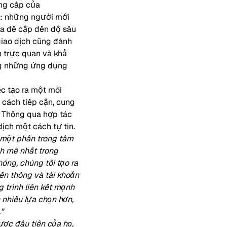
ung cấp của
u: những người mới
ia đề cập đến độ sâu
 giao dịch cũng đánh
n trực quan và khả
ong những ứng dụng
ệc tạo ra một môi
cách tiếp cận, cung
. Thông qua hợp tác
ịch một cách tự tin.
à một phần trong tầm
h mẽ nhất trong
óng, chúng tôi tạo ra
ền thống và tài khoản
 trình liên kết mạnh
nhiều lựa chọn hơn,
”
ược đầu tiên của họ,