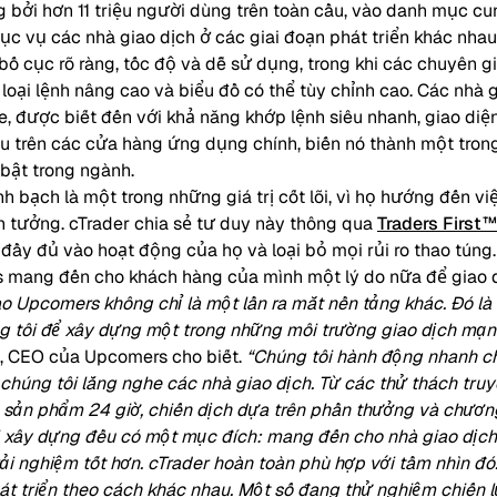
g bởi hơn 11 triệu người dùng trên toàn cầu, vào danh mục c
ục vụ các nhà giao dịch ở các giai đoạn phát triển khác nha
ố cục rõ ràng, tốc độ và dễ sử dụng, trong khi các chuyên g
 loại lệnh nâng cao và biểu đồ có thể tùy chỉnh cao. Các nhà
e, được biết đến với khả năng khớp lệnh siêu nhanh, giao diệ
ầu trên các cửa hàng ứng dụng chính, biến nó thành một tr
 bật trong ngành.
h bạch là một trong những giá trị cốt lõi, vì họ hướng đến vi
n tưởng. cTrader chia sẻ tư duy này thông qua
Traders First™
 đầy đủ vào hoạt động của họ và loại bỏ mọi rủi ro thao túng
s mang đến cho khách hàng của mình một lý do nữa để giao d
o Upcomers không chỉ là một lần ra mắt nền tảng khác. Đó l
ng tôi để xây dựng một trong những môi trường giao dịch mạn
, CEO của Upcomers cho biết.
“Chúng tôi hành động nhanh ch
húng tôi lắng nghe các nhà giao dịch. Từ các thử thách truy
ác sản phẩm 24 giờ, chiến dịch dựa trên phần thưởng và chương
i xây dựng đều có một mục đích: mang đến cho nhà giao dịch 
rải nghiệm tốt hơn. cTrader hoàn toàn phù hợp với tầm nhìn đó.
át triển theo cách khác nhau. Một số đang thử nghiệm chiến l