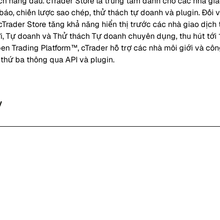
ịch hàng đầu. cTrader Store là trung tâm dành cho các nhà gi
 báo, chiến lược sao chép, thử thách tự doanh và plugin. Đối v
cTrader Store tăng khả năng hiển thị trước các nhà giao dịch
i, Tự doanh và Thử thách Tự doanh chuyên dụng, thu hút tới 
n Trading Platform™, cTrader hỗ trợ các nhà môi giới và côn
thứ ba thông qua API và plugin.
y