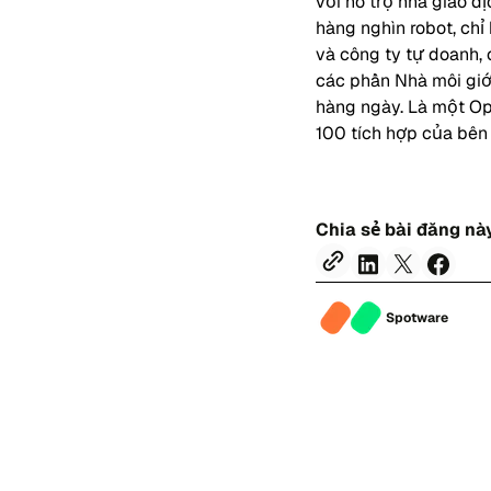
với hỗ trợ nhà giao d
hàng nghìn robot, chỉ
và công ty tự doanh, 
các phần Nhà môi giớ
hàng ngày. Là một Ope
100 tích hợp của bên 
Chia sẻ bài đăng nà
Spotware