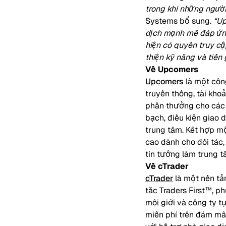
trong khi những người
Systems bổ sung.
“Up
dịch mạnh mẽ đáp ứng
hiện có quyền truy cậ
thiện kỹ năng và tiến
Về Upcomers
Upcomers
là một côn
truyền thống, tài khoả
phần thưởng cho các n
bạch, điều kiện giao 
trung tâm. Kết hợp mộ
cao dành cho đối tác,
tin tưởng làm trung 
Về cTrader
cTrader
là một nền tả
tắc Traders First™, p
môi giới và công ty t
miễn phí trên đám mâ