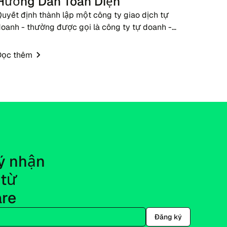
Hướng Dẫn Toàn Diện
uyết định thành lập một công ty giao dịch tự
oanh - thường được gọi là công ty tự doanh -
vào năm 2026 mang đến một cơ hội kịp thời cho
ác doanh nhân fintech, nhà môi giới và nhà giáo
Đọc thêm
ục giao dịch...
 nhận 
từ 
re
Đăng ký