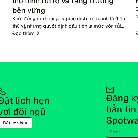
mô hình rủi ro và tăng trưởng
bền vững
Q
d
Khởi động một công ty giao dịch tự doanh là điều
thú vị, nhưng quyết định đầu tiên là mức vốn rủi
c
ro. Trên thực tế, các công ty không giao ngay các
Đọc thêm
d
tài khoản thực lớn cho những người tham gia mới.
Các...
Đăng ký
Đặt lịch hẹn 
bản tin 
với đội ngũ
Spotwa
Đặt lịch hẹn
Email