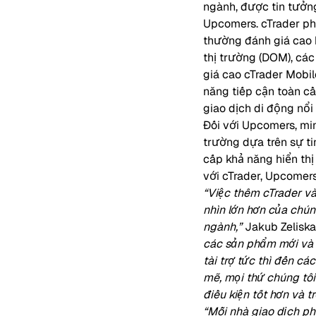
ngành, được tin tưởn
Upcomers. cTrader ph
thường đánh giá cao b
thị trường (DOM), các
giá cao cTrader Mobil
năng tiếp cận toàn c
giao dịch di động nổi
Đối với Upcomers, min
trường dựa trên sự ti
cấp khả năng hiển thị
với cTrader, Upcomer
“Việc thêm cTrader và
nhìn lớn hơn của chú
ngành,”
Jakub Zeliska
các sản phẩm mới và c
tài trợ tức thì đến c
mẽ, mọi thứ chúng tô
điều kiện tốt hơn và t
“Mỗi nhà giao dịch ph