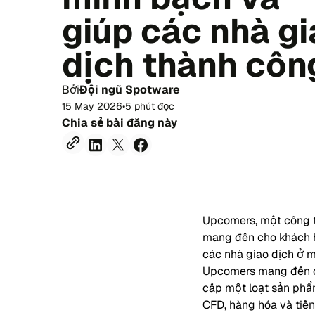
giúp các nhà g
dịch thành côn
Bởi
Đội ngũ Spotware
15 May 2026
•
5 phút đọc
Chia sẻ bài đăng này
Upcomers, một công t
mang đến cho khách h
các nhà giao dịch ở m
Upcomers mang đến ch
cấp một loạt sản phẩm
CFD, hàng hóa và tiề