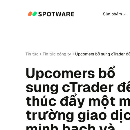
Sản phẩm
Tin tức
Tin tức công ty
Upcomers bổ sung cTrader để
Upcomers bổ
sung cTrader đ
thúc đẩy một m
trường giao dị
minh bạch và