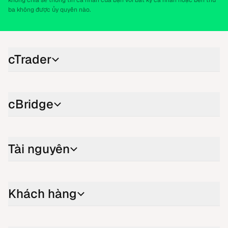
không chia sẻ thông tin cá nhân của bạn với bất kỳ cá nhân hoặc bên thứ
ba không được ủy quyền nào.
cTrader
cBridge
Tài nguyên
Khách hàng