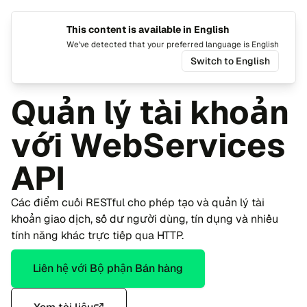
This content is available in English
Chuyển 
Chuy
We've detected that your preferred language is English
Switch to English
Trang chủ
cTrader
Các API có sẵn
WebServices API
Quản lý tài khoản
với WebServices
API
Các điểm cuối RESTful cho phép tạo và quản lý tài
khoản giao dịch, số dư người dùng, tín dụng và nhiều
tính năng khác trực tiếp qua HTTP.
Liên hệ với Bộ phận Bán hàng