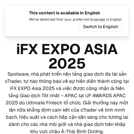
This content is available in English
Chuyển 
Chuy
We've detected that your preferred language is English
Switch to English
Sự kiện
Sự kiện đã qua
iFX EXPO ASIA 2024
iFX EXPO ASIA
2025
Spotware, nhà phát triển nền tảng giao dịch đa tài sản
cTrader, tự hào thông báo về sự hiện diện thành công tại
iFX EXPO Asia 2025 và việc được công nhận là Nền
tảng Giao dịch Tốt nhất – APAC tại UF AWARDS APAC
2025 do Ultimate Fintech tổ chức. Giải thưởng này một
lần nữa khẳng định cam kết của cTrader về tính minh
bạch, hiệu suất và cách tiếp cận sẵn sàng cho tương lai
dành cho các nhà môi giới và nhà giao dịch trên khắp
khu vực châu Á-Thái Bình Dương.