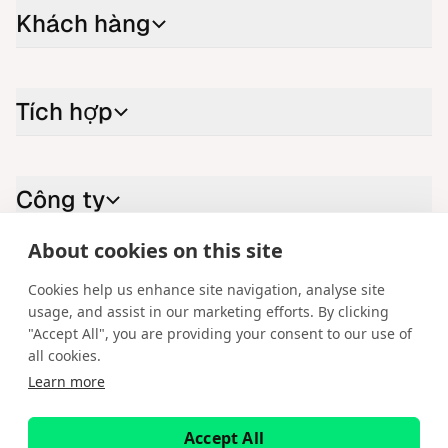
Khách hàng
Tích hợp
Công ty
About cookies on this site
Liên hệ với chúng tôi
Cookies help us enhance site navigation, analyse site
usage, and assist in our marketing efforts. By clicking
LinkedIn
YouTube
X
Instagram
Facebook
"Accept All", you are providing your consent to our use of
all cookies.
Tiếng Việt
Learn more
Bản quyền © 2026 Spotware Systems Ltd. cTrader®, Open Trading
Platform®, Chart Streams®, ChartShot®, Traders First®. Bảo lưu mọi
Accept All
quyền. Spotware Systems Ltd cung cấp dịch vụ nền tảng dưới dạng dịch