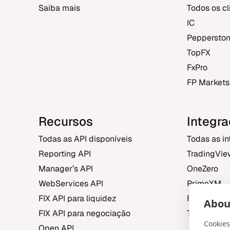
Saiba mais
Todos os c
IC
Peppersto
TopFX
FxPro
FP Markets
Recursos
Integr
Todas as API disponíveis
Todas as i
Reporting API
TradingVie
Manager’s API
OneZero
WebServices API
PrimeXM
FIX API para liquidez
FXBO
About
FIX API para negociação
Trading Cen
Cookies
Open API