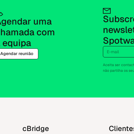
Subscre
gendar uma 
newslet
chamada com 
Spotwa
 equipa
E-mail
Agendar reunião
Aceita ser contac
não partilha os s
cBridge
Cliente