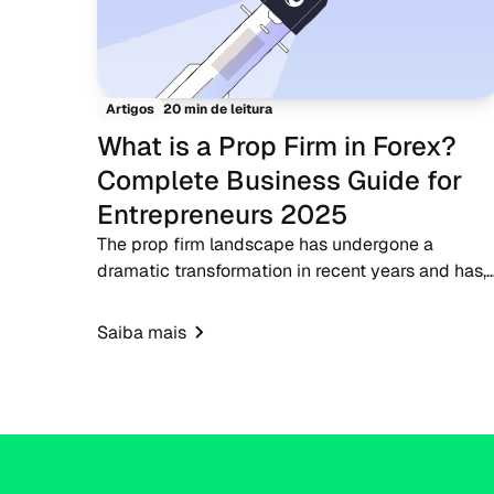
20 min de leitura
Artigos
What is a Prop Firm in Forex?
Complete Business Guide for
Entrepreneurs 2025
The prop firm landscape has undergone a
dramatic transformation in recent years and has,
in fact, become one of the most significant
developments in the forex trading ecosystem. A
Saiba mais
proprietary trading...