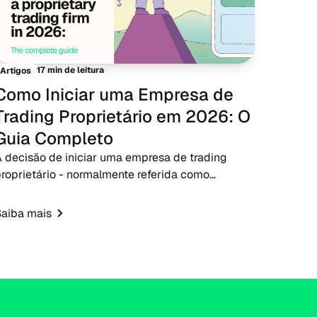
17 min de leitura
Artigos
Como Iniciar uma Empresa de
Trading Proprietário em 2026: O
Guia Completo
 decisão de iniciar uma empresa de trading
roprietário - normalmente referida como
empresa prop - em 2026 apresenta uma
oportunidade oportuna para empreendedores de
Saiba mais
intech, corretores e educadores...