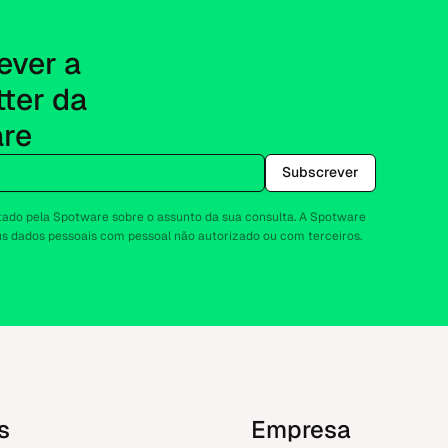
ver a 
ter da 
re
Subscrever
tado pela Spotware sobre o assunto da sua consulta. A Spotware
eus dados pessoais com pessoal não autorizado ou com terceiros.
s
Empresa