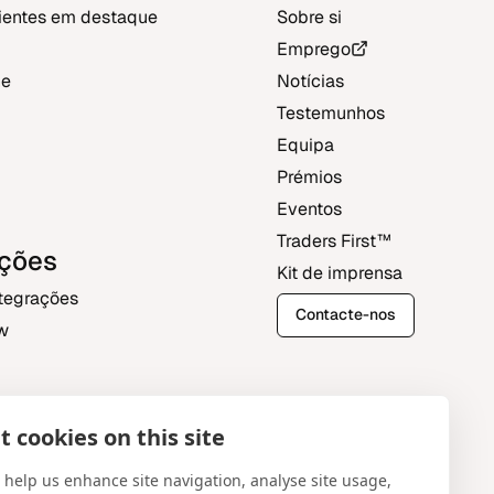
lientes em destaque
Sobre si
Emprego
ne
Notícias
Testemunhos
Equipa
Prémios
Eventos
Traders First‎™‎
ações
Kit de imprensa
ntegrações
Contacte-nos
w
 cookies on this site
tral
 help us enhance site navigation, analyse site usage,