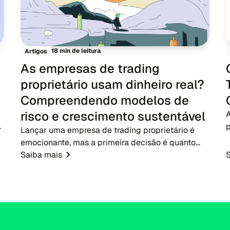
18 min de leitura
Artigos
As empresas de trading
proprietário usam dinheiro real?
Compreendendo modelos de
risco e crescimento sustentável
A
p
Lançar uma empresa de trading proprietário é
emocionante, mas a primeira decisão é quanto
capital arriscar. Na prática, as empresas não
Saiba mais
f
entregam grandes contas reais aos novos
participantes de imediat...