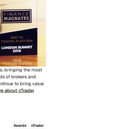
o, bringing the most
eds of brokers and
ontinue to bring value
re about cTrader
Awards
cTrader