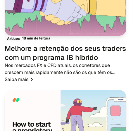
18 min de leitura
Artigos
Melhore a retenção dos seus traders
com um programa IB híbrido
Nos mercados FX e CFD atuais, os corretores que
crescem mais rapidamente não são os que têm os
maiores orçamentos de publicidade - são os que têm
Saiba mais
redes de IB fortes. Enquanto a publicidade tradicional...