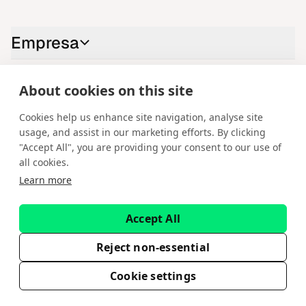
Empresa
About cookies on this site
Contacte-nos
Cookies help us enhance site navigation, analyse site
LinkedIn
YouTube
X
Instagram
Facebook
usage, and assist in our marketing efforts. By clicking
"Accept All", you are providing your consent to our use of
Portuguese
all cookies.
Learn more
Copyright © 2026 Spotware Systems Ltd. cTrader®, Open Trading
Platform®, Chart Streams®, ChartShot®, Traders First®. Todos os direitos
reservados. A Spotware Systems Ltd fornece plataforma como serviço
Accept All
(PaaS) e desenvolvimento de software. As informações contidas neste
website destinam-se apenas a fins informativos gerais e não constituem
aconselhamento financeiro ou de investimento. A Spotware não solicita
Reject non-essential
investidores de retalho. A confiança nestas informações é da sua inteira
responsabilidade.
Cookie settings
EULA
Política de Privacidade
Termos do Serviço