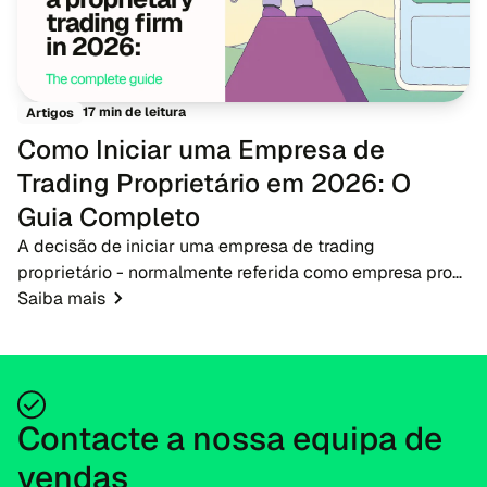
17 min de leitura
Artigos
Como Iniciar uma Empresa de
Trading Proprietário em 2026: O
Guia Completo
A decisão de iniciar uma empresa de trading
proprietário - normalmente referida como empresa prop
- em 2026 apresenta uma oportunidade oportuna para
Saiba mais
empreendedores de fintech, corretores e educadores...
Contacte a nossa equipa de
vendas