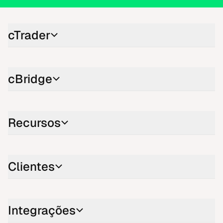
cTrader
cBridge
Recursos
Clientes
Integrações