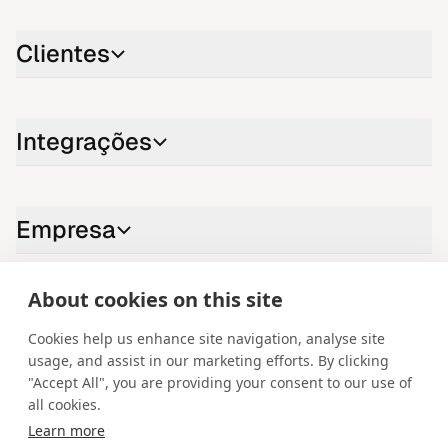
Clientes
Integrações
Empresa
About cookies on this site
Contacte-nos
Cookies help us enhance site navigation, analyse site
LinkedIn
YouTube
X
Instagram
Facebook
usage, and assist in our marketing efforts. By clicking
"Accept All", you are providing your consent to our use of
Portuguese
all cookies.
Learn more
Copyright © 2026 Spotware Systems Ltd. cTrader®, Open Trading