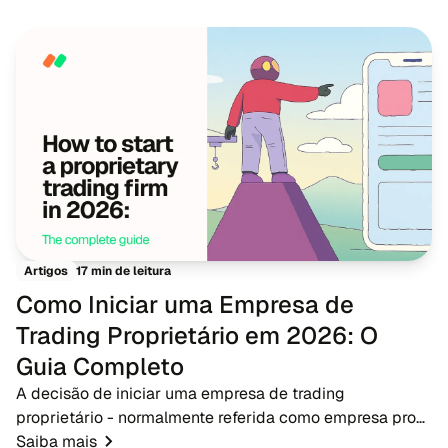
contas reais aos novos participantes de imediat...
17 min de leitura
Artigos
Como Iniciar uma Empresa de
Trading Proprietário em 2026: O
Guia Completo
A decisão de iniciar uma empresa de trading
proprietário - normalmente referida como empresa prop
- em 2026 apresenta uma oportunidade oportuna para
Saiba mais