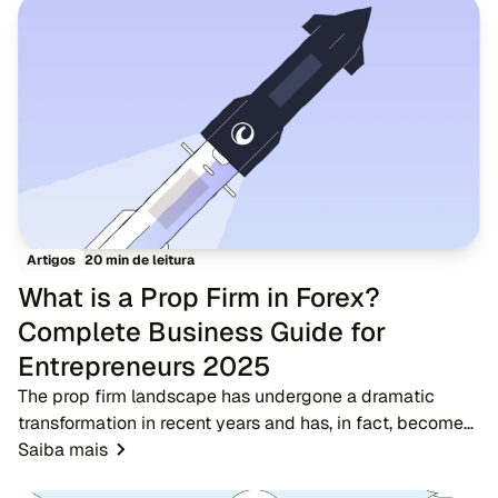
20 min de leitura
Artigos
What is a Prop Firm in Forex?
Complete Business Guide for
Entrepreneurs 2025
The prop firm landscape has undergone a dramatic
transformation in recent years and has, in fact, become
one of the most significant developments in the forex
Saiba mais
trading ecosystem. A proprietary trading...